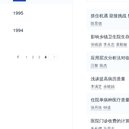
1995
1995
抓住机遇 迎接挑战
陈育德
1994
1994
影响乡镇卫生院生
张镜源
李永忠
黄毅敏
1
2
3
4
应用层次分析法对
汪黎
陈杰
浅谈提高病历质量
李满芝
余晓娟
住院单病种医疗质
张丹玫
钟道
医院门诊收费的计
朱长缨
马思志