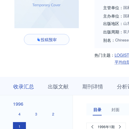
主管单位：
国
主办单位：
国
出版地区：
山
出版周期：
双
投稿预审
别名：
Chinese 
热门主题：
LOGIS
平均住
收
栏
期
收录汇总
出版文献
期刊详情
分析
录
目
刊
汇
浏
详
总
览
情
2026
2025
2024
2023
2022
2021
2020
2019
2018
2017
2016
2015
2014
2013
2012
2011
2010
2009
2008
2007
2006
2005
2004
2003
2002
2001
2000
1999
1998
1997
2026
2025
2024
2023
2022
2021
2020
2019
2018
2017
2016
2015
2014
2013
2012
2011
2010
2009
2008
2007
2006
2005
2004
2003
2002
2001
2000
1999
1998
1997
1996
1996
目录
封面
4
3
2
1
1996年1期