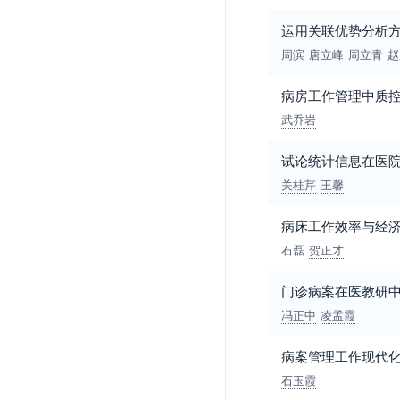
运用关联优势分析
周滨
唐立峰
周立青
赵
病房工作管理中质
武乔岩
试论统计信息在医
关桂芹
王馨
病床工作效率与经
石磊
贺正才
门诊病案在医教研
冯正中
凌孟霞
病案管理工作现代
石玉霞