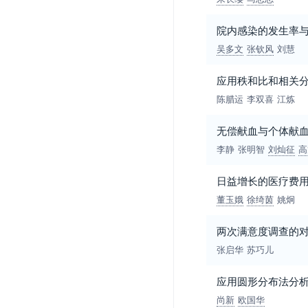
院内感染的发生率
吴多文
张钦风
刘慧
应用秩和比和相关
陈腊运
李双喜
江炼
无偿献血与个体献
李静
张明智
刘灿征
高
日益增长的医疗费
董玉娥
徐绮茵
姚炯
两次满意度调查的
张启华
苏巧儿
应用圆形分布法分
尚新
欧国华