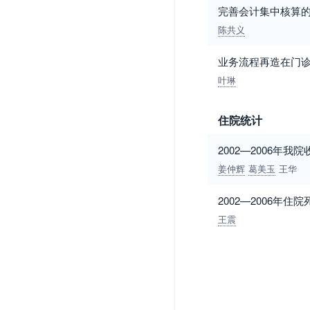
完善会计集中核算
陈共义
业务流程再造在门
叶琳
住院统计
2002—2006年
姜仲辉
葛美玉
王华
2002—2006年
王震