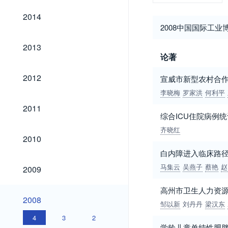
2014
2014
2008中国国际工
2013
2013
论著
2012
2012
宣威市新型农村合
李晓梅
罗家洪
何利平
2011
2011
综合ICU住院病例
齐晓红
2010
2010
白内障进入临床路
2009
马集云
吴燕子
蔡艳
赵
2009
高州市卫生人力资
2008
2008
邹以新
刘丹丹
梁汉东
4
3
2
学龄儿童单纯性肥胖