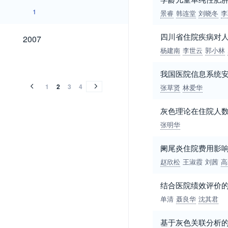
1
景睿
韩连堂
刘晓冬
李
2007
四川省住院疾病对人
2007
杨建南
李世云
郭小林
2006
2005
2004
2003
2002
2001
2000
1999
1998
1997
1996
1995
1994
2006
2005
2004
2003
2002
2001
2000
1999
1998
1997
1996
1995
1994
我国医院信息系统
1
2
3
4
张草贤
林爱华
灰色理论在住院人
张明华
阑尾炎住院费用影
赵欣松
王淑霞
刘茜
高
结合医院绩效评价
单清
聂良华
沈其君
基于灰色关联分析