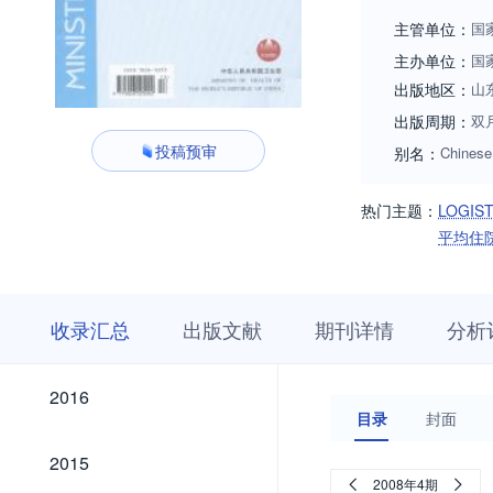
主管单位：
国
主办单位：
国
出版地区：
山
出版周期：
双
投稿预审
别名：
Chinese 
热门主题：
LOGIS
平均住
收
栏
期
收录汇总
出版文献
期刊详情
分析
录
目
刊
汇
浏
详
总
览
情
2026
2025
2024
2023
2022
2021
2020
2019
2018
2017
2026
2025
2024
2023
2022
2021
2020
2019
2018
2017
2016
2016
目录
封面
2015
2015
2008年4期