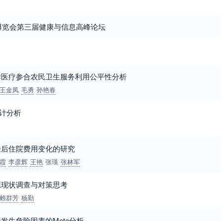
业博览会第三届健康与信息高峰论坛
作医疗参合农民卫生服务利用公平性分析
王金凤
毛勇
孙艳春
统计分析
径后住院费用变化的研究
霞
李彦辉
王艳
张瑛
张林军
源现状调查与对策思考
赖群芳
杨勤
发生危险因素的Meta分析