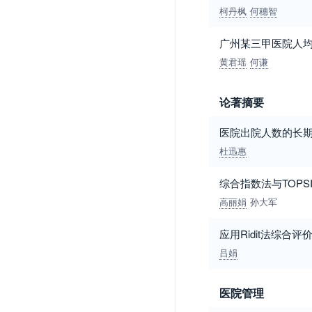
柯丹枫
何穗智
广州某三甲医院人
黄君瑶
何谦
论著摘要
医院出院人数的长
杜迅惠
综合指数法与TOP
高丽娟
孙大军
应用Ridit法综合
吕娟
医院管理