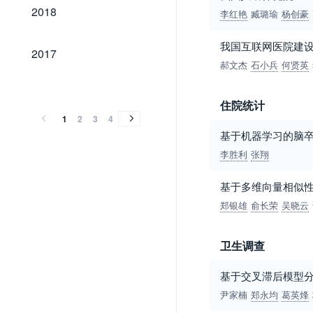
2018
2018
李红艳
臧璐瑜
杨创豪
我国互联网医院建
2017
2017
郝文杰
石小兵
何贤英
2016
2015
2014
2013
2012
2011
2010
2009
2008
2007
2006
2005
2004
2003
2002
2001
2000
1999
1998
1997
1996
1995
1994
2016
2015
2014
2013
2012
2011
2010
2009
2008
2007
2006
2005
2004
2003
2002
2001
2000
1999
1998
1997
1996
1995
1994
住院统计
1
2
3
4
基于机器学习的脑
李胜利
张翔
基于多维向量相似
郑银雄
俞长荣
吴晓云
卫生调查
基于交叉滞后模型
尹家楠
郑永均
葛英烽