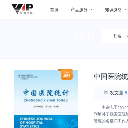
首页
产品服务
知识脉络
搜期刊
刊名
中国医院统
发文量
5
本杂志于19
刊填补了我国医院
管理的各部门工作