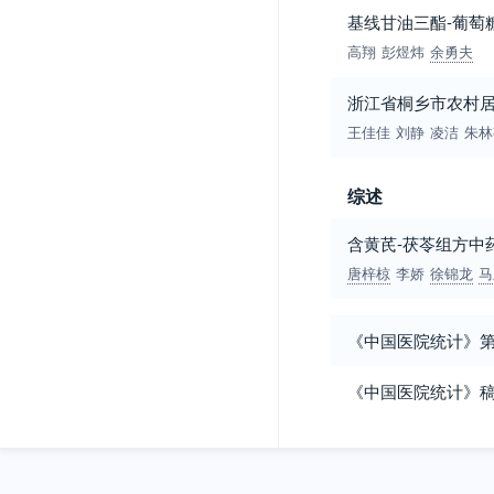
基线甘油三酯-葡萄
高翔
彭煜炜
余勇夫
浙江省桐乡市农村
王佳佳
刘静
凌洁
朱林
综述
含黄芪-茯苓组方中
唐梓椋
李娇
徐锦龙
马
《中国医院统计》
《中国医院统计》