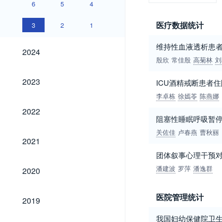
6
5
4
医疗数据统计
3
2
1
维持性血液透析患
2024
2024
殷欣
常佳殷
高菊林
刘
2023
2023
ICU酒精戒断患者
李卓栋
徐嫣苓
陈燕娜
2022
2022
阻塞性睡眠呼吸暂
关佐佳
卢春燕
曹秋丽
2021
2021
团体叙事心理干预
2020
潘建波
罗萍
潘逸群
2020
2019
医院管理统计
2019
我国妇幼保健院卫