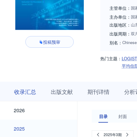
主管单位：
国
主办单位：
国
出版地区：
山
出版周期：
双
投稿预审
别名：
Chinese 
热门主题：
LOGIS
平均住
收
栏
期
收录汇总
出版文献
期刊详情
分析
录
目
刊
汇
浏
详
总
览
情
2026
2026
目录
封面
2025
2025
2025年3期