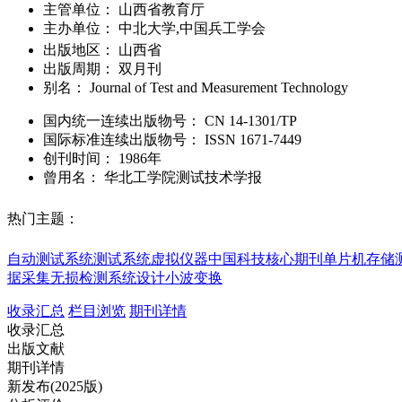
主管单位：
山西省教育厅
主办单位：
中北大学,中国兵工学会
出版地区：
山西省
出版周期：
双月刊
别名：
Journal of Test and Measurement Technology
国内统一连续出版物号：
CN
14-1301/TP
国际标准连续出版物号
：
ISSN
1671-7449
创刊时间：
1986年
曾用名：
华北工学院测试技术学报
热门主题：
自动测试系统
测试系统
虚拟仪器
中国科技核心期刊
单片机
存储
据采集
无损检测
系统设计
小波变换
收录汇总
栏目浏览
期刊详情
收录汇总
出版文献
期刊详情
新发布(2025版)