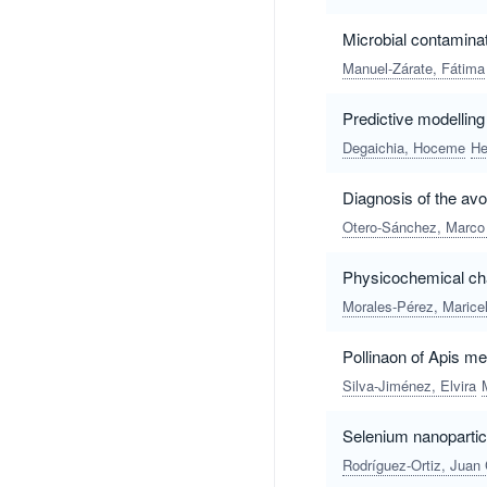
Microbial contaminat
Manuel-Zárate, Fátima
Predictive modelling
Degaichia, Hoceme
He
Diagnosis of the avo
Otero-Sánchez, Marco
Physicochemical char
Morales-Pérez, Marice
Pollinaon of Apis mel
Silva-Jiménez, Elvira
Selenium nanoparticl
Rodríguez-Ortiz, Juan 