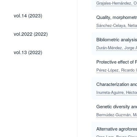
(2024)
Grajales-Hernández, 
vol.14
vol.14 (2023)
Quality, morphometr
(2023)
Sánchez-Celaya, Netia
vol.2022
vol.2022 (2022)
(2022)
Bibliometric analysis 
Durán-Méndez, Jorge 
vol.13
vol.13 (2022)
(2022)
Protective effect of
Pérez-López, Ricardo I
Characterization and
Inurreta-Aguirre, Hécto
Genetic diversity a
Bermúdez-Guzmán, Ma
Alternative agrofore
Oros-Lara, Bryan Giov