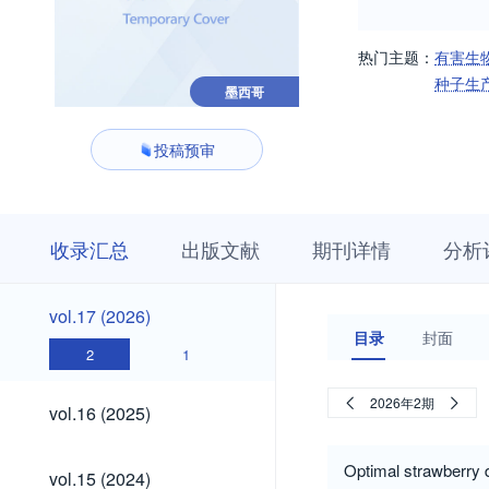
热门主题：
有害生
种子生
墨西哥
投稿预审
收
栏
期
收录汇总
出版文献
期刊详情
分析
录
目
刊
汇
浏
详
总
览
情
vol.17
vol.17 (2026)
(2026)
目录
封面
2
1
vol.16
2026年2期
vol.16 (2025)
(2025)
vol.15
Optimal strawberry d
vol.15 (2024)