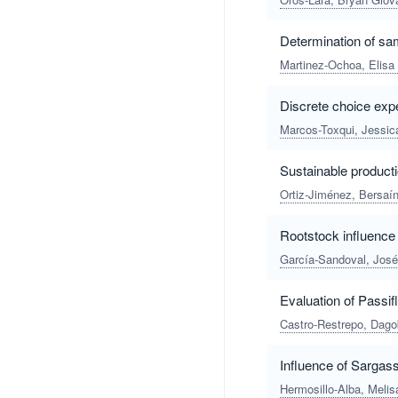
Determination of sa
Martinez-Ochoa, Elisa
Discrete choice exp
Marcos-Toxqui, Jessi
Sustainable producti
Ortiz-Jiménez, Bersaí
Rootstock influence o
García-Sandoval, José
Evaluation of Passifl
Castro-Restrepo, Dago
Influence of Sargass
Hermosillo-Alba, Meli