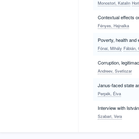
Monostori, Katalin
Hor
Contextual effects o
Fényes, Hajnalka
Poverty, health and 
Fónai, Mihály
Fábián, 
Corruption, legitima
Andreev, Svetlozar
Janus-faced state an
Perpék, Éiva
Interview with Istv
Szabari, Vera