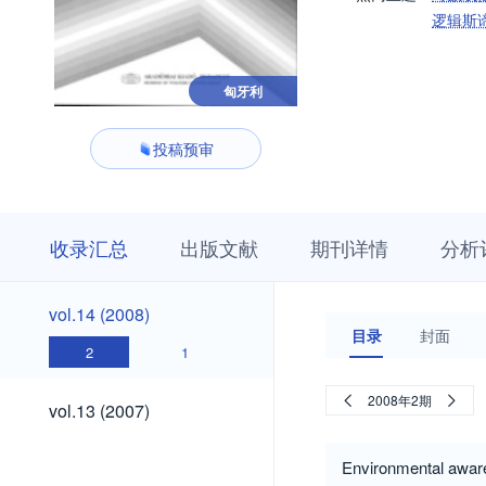
逻辑斯
匈牙利
投稿预审
收
栏
期
收录汇总
出版文献
期刊详情
分析
录
目
刊
汇
浏
详
总
览
情
vol.14
vol.14 (2008)
(2008)
目录
封面
2
1
vol.13
2008年2期
vol.13 (2007)
(2007)
Environmental aware