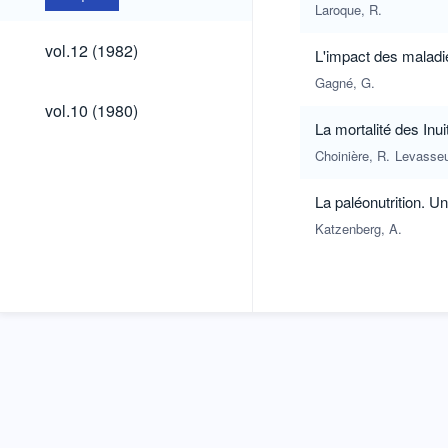
Laroque, R.
vol.12
vol.12 (1982)
L'impact des maladie
(1982)
Gagné, G.
vol.10
vol.10 (1980)
(1980)
La mortalité des Inu
Choinière, R.
Levasseu
La paléonutrition. Un
Katzenberg, A.