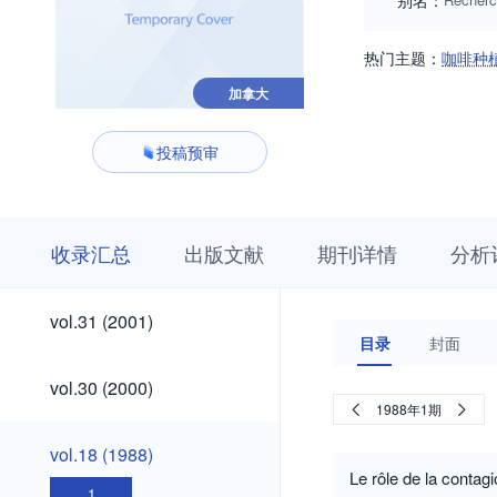
别名：
热门主题：
咖啡种
加拿大
投稿预审
收
栏
期
收录汇总
出版文献
期刊详情
分析
录
目
刊
汇
浏
详
总
览
情
vol.31
vol.31 (2001)
(2001)
目录
封面
vol.30
vol.30 (2000)
(2000)
1988年1期
vol.18
vol.18 (1988)
(1988)
Le rôle de la contag
1