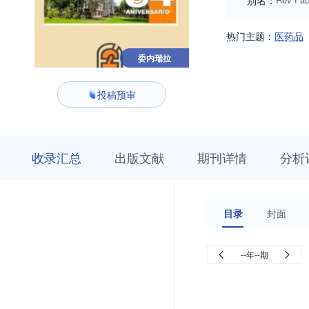
别名：
热门主题：
医药品
委内瑞拉
投稿预审
收
栏
期
收录汇总
出版文献
期刊详情
分析
录
目
刊
汇
浏
详
总
览
情
目录
封面
--年--期