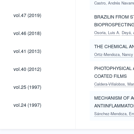
(2022)
Castro, Andrés Navarr
vol.47
vol.47 (2019)
BRAZILIN FROM STE
(2019)
BIOPROSPECTING
vol.46
vol.46 (2018)
Osoria, Luis A.
Deyá, 
(2018)
THE CHEMICAL A
vol.41
vol.41 (2013)
(2013)
Ortiz-Mendoza, Nancy
vol.40
PHOTOPHYSICAL 
vol.40 (2012)
(2012)
COATED FILMS
vol.25
Caldera-Villalobos, Mar
vol.25 (1997)
(1997)
MECHANISM OF A
vol.24
vol.24 (1997)
ANTIINFLAMMATO
(1997)
Sánchez-Mendoza, Er