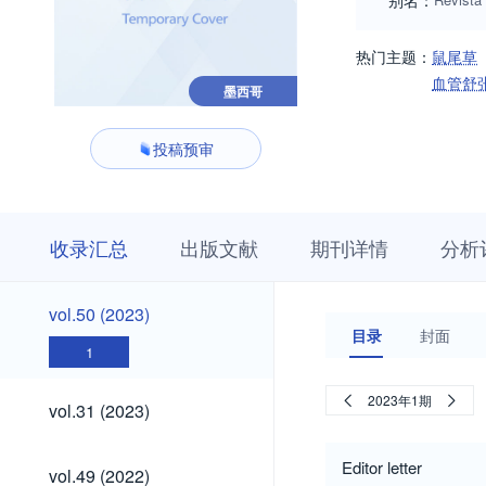
别名：
热门主题：
鼠尾草
血管舒
墨西哥
投稿预审
收
栏
期
收录汇总
出版文献
期刊详情
分析
录
目
刊
汇
浏
详
总
览
情
vol.50
vol.50 (2023)
(2023)
目录
封面
1
vol.31
2023年1期
vol.31 (2023)
(2023)
vol.49
Editor letter
vol.49 (2022)