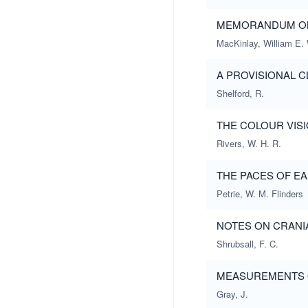
MEMORANDUM ON 
MacKinlay, William E.
A PROVISIONAL C
Shelford, R.
THE COLOUR VISI
Rivers, W. H. R.
THE PACES OF E
Petrie, W. M. Flinders
NOTES ON CRANI
Shrubsall, F. C.
MEASUREMENTS 
Gray, J.