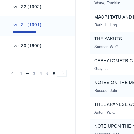
White, Franklin
vol.32
vol.32 (1902)
(1902)
MAORI TATU AND
vol.31
vol.31 (1901)
Roth, H. Ling
(1901)
THE YAKUTS
vol.30
vol.30 (1900)
Sumner, W. G.
(1900)
CEPHALOMETRIC
Gray, J.
1
3
4
5
6
NOTES ON THE M
Roscoe, John
THE JAPANESE
G
Aston, W. G.
NOTE UPON THE N
Thomson, Basil