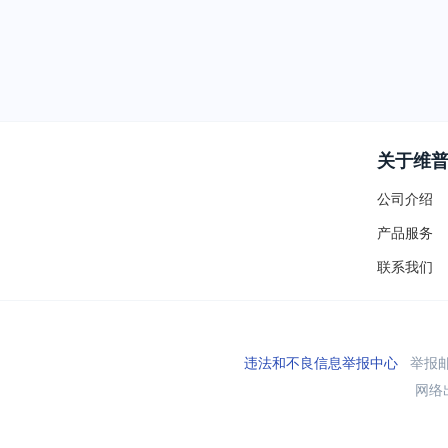
关于维
公司介绍
产品服务
联系我们
违法和不良信息举报中心
举报邮箱
网络