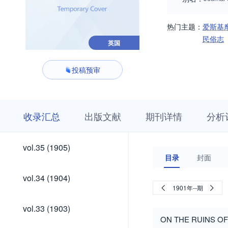
热门主题：
爱斯基
民俗志
英国
投稿预审
收
栏
期
收录汇总
出版文献
期刊详情
分析
录
目
刊
汇
浏
详
总
览
情
vol.85
vol.84
vol.83
vol.82
vol.81
vol.80
vol.79
vol.78
vol.77
vol.76
vol.75
vol.74
vol.73
vol.72
vol.71
vol.70
vol.69
vol.68
vol.67
vol.66
vol.65
vol.64
vol.63
vol.62
vol.61
vol.60
vol.59
vol.58
vol.57
vol.56
vol.55
vol.54
vol.53
vol.52
vol.51
vol.50
vol.49
vol.48
vol.47
vol.46
vol.45
vol.44
vol.43
vol.42
vol.41
vol.40
vol.39
vol.38
vol.37
vol.36
vol.85
vol.84
vol.83
vol.82
vol.81
vol.80
vol.79
vol.78
vol.77
vol.76
vol.75
vol.74
vol.73
vol.72
vol.71
vol.70
vol.69
vol.68
vol.67
vol.66
vol.65
vol.64
vol.63
vol.62
vol.61
vol.60
vol.59
vol.58
vol.57
vol.56
vol.55
vol.54
vol.53
vol.52
vol.51
vol.50
vol.49
vol.48
vol.47
vol.46
vol.45
vol.44
vol.43
vol.42
vol.41
vol.40
vol.39
vol.38
vol.37
vol.36
vol.35
vol.35 (1905)
(1955)
(1954)
(1953)
(1952)
(1951)
(1950)
(1949)
(1948)
(1947)
(1946)
(1945)
(1944)
(1943)
(1942)
(1941)
(1940)
(1939)
(1938)
(1937)
(1936)
(1935)
(1934)
(1933)
(1932)
(1931)
(1930)
(1929)
(1928)
(1927)
(1926)
(1925)
(1924)
(1923)
(1922)
(1921)
(1920)
(1919)
(1918)
(1917)
(1916)
(1915)
(1914)
(1913)
(1912)
(1911)
(1910)
(1909)
(1908)
(1907)
(1906)
(1905)
目录
封面
(1955)
(1954)
(1953)
(1952)
(1951)
(1950)
(1949)
(1948)
(1947)
(1946)
(1945)
(1944)
(1943)
(1942)
(1941)
(1940)
(1939)
(1938)
(1937)
(1936)
(1935)
(1934)
(1933)
(1932)
(1931)
(1930)
(1929)
(1928)
(1927)
(1926)
(1925)
(1924)
(1923)
(1922)
(1921)
(1920)
(1919)
(1918)
(1917)
(1916)
(1915)
(1914)
(1913)
(1912)
(1911)
(1910)
(1909)
(1908)
(1907)
(1906)
vol.34
vol.34 (1904)
(1904)
1901年--期
vol.33
vol.33 (1903)
(1903)
ON THE RUINS OF