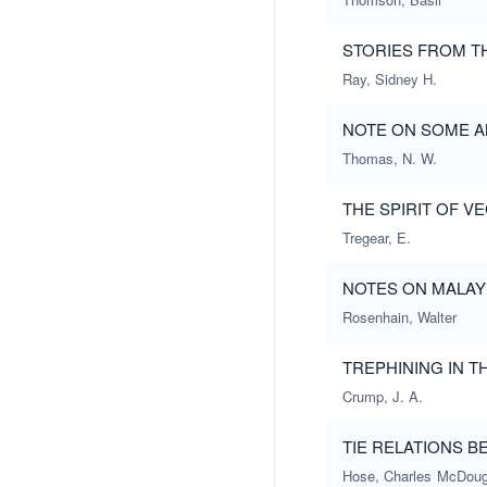
STORIES FROM T
Ray, Sidney H.
NOTE ON SOME A
Thomas, N. W.
THE SPIRIT OF V
Tregear, E.
NOTES ON MALAY
Rosenhain, Walter
TREPHINING IN T
Crump, J. A.
TIE RELATIONS B
Hose, Charles
McDouga