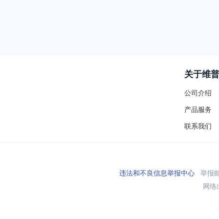
关于维
公司介绍
产品服务
联系我们
违法和不良信息举报中心
举报邮箱
网络