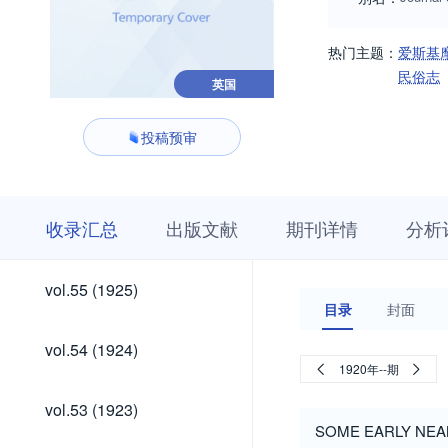
热门主题：
爱斯基
民俗志
英国
投稿预审
收
栏
期
收录汇总
出版文献
期刊详情
分析
录
目
刊
汇
浏
详
总
览
情
vol.85
vol.84
vol.83
vol.82
vol.81
vol.80
vol.79
vol.78
vol.77
vol.76
vol.75
vol.74
vol.73
vol.72
vol.71
vol.70
vol.69
vol.68
vol.67
vol.66
vol.65
vol.64
vol.63
vol.62
vol.61
vol.60
vol.59
vol.58
vol.57
vol.56
vol.85
vol.84
vol.83
vol.82
vol.81
vol.80
vol.79
vol.78
vol.77
vol.76
vol.75
vol.74
vol.73
vol.72
vol.71
vol.70
vol.69
vol.68
vol.67
vol.66
vol.65
vol.64
vol.63
vol.62
vol.61
vol.60
vol.59
vol.58
vol.57
vol.56
vol.55
vol.55 (1925)
(1955)
(1954)
(1953)
(1952)
(1951)
(1950)
(1949)
(1948)
(1947)
(1946)
(1945)
(1944)
(1943)
(1942)
(1941)
(1940)
(1939)
(1938)
(1937)
(1936)
(1935)
(1934)
(1933)
(1932)
(1931)
(1930)
(1929)
(1928)
(1927)
(1926)
(1925)
目录
封面
(1955)
(1954)
(1953)
(1952)
(1951)
(1950)
(1949)
(1948)
(1947)
(1946)
(1945)
(1944)
(1943)
(1942)
(1941)
(1940)
(1939)
(1938)
(1937)
(1936)
(1935)
(1934)
(1933)
(1932)
(1931)
(1930)
(1929)
(1928)
(1927)
(1926)
vol.54
vol.54 (1924)
(1924)
1920年--期
vol.53
vol.53 (1923)
(1923)
SOME EARLY NEA