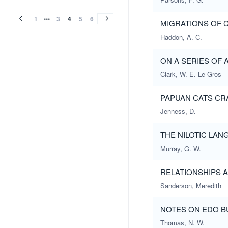
(1915)
(1914)
(1913)
(1912)
(1911)
(1910)
(1909)
(1908)
(1907)
(1906)
(1905)
(1904)
(1903)
(1902)
(1901)
(1900)
(1915)
(1914)
(1913)
(1912)
(1911)
(1910)
(1909)
(1908)
(1907)
(1906)
(1905)
(1904)
(1903)
(1902)
(1901)
(1900)
1
3
4
5
6
MIGRATIONS OF C
Haddon, A. C.
ON A SERIES OF
Clark, W. E. Le Gros
PAPUAN CATS CR
Jenness, D.
THE NILOTIC LAN
Murray, G. W.
RELATIONSHIPS 
Sanderson, Meredith
NOTES ON EDO B
Thomas, N. W.