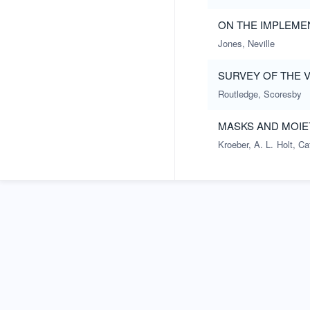
ON THE IMPLEME
Jones, Neville
SURVEY OF THE 
Routledge, Scoresby
MASKS AND MOIE
Kroeber, A. L.
Holt, Ca