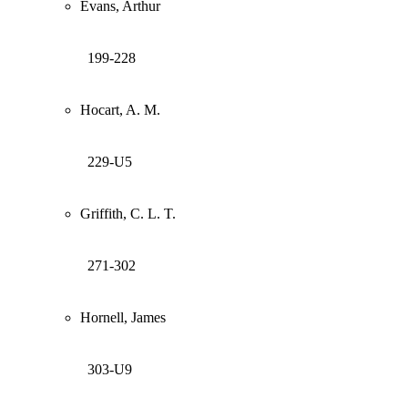
Evans, Arthur
199-228
Hocart, A. M.
229-U5
Griffith, C. L. T.
271-302
Hornell, James
303-U9