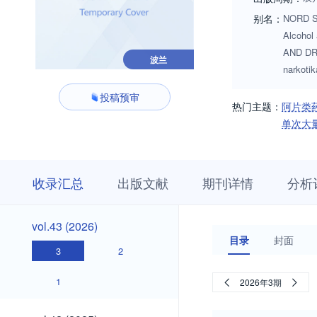
别名：
NORD ST
Alcoh
AND DRU
波兰
narkotik
投稿预审
热门主题：
阿片类
单次大
收
栏
期
收录汇总
出版文献
期刊详情
分析
录
目
刊
汇
浏
详
总
览
情
vol.43
vol.43 (2026)
(2026)
目录
封面
3
2
1
2026年3期
vol.42