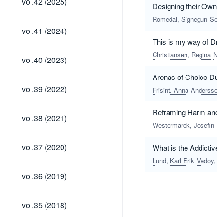
vol.42 (2025)
Designing their Ow
(2025)
Romedal, Signegun
Se
vol.41
vol.41 (2024)
(2024)
This is my way of D
Christiansen, Regina
N
vol.40
vol.40 (2023)
(2023)
Arenas of Choice Dur
vol.39
vol.39 (2022)
Frisint, Anna
Andersso
(2022)
Reframing Harm and 
vol.38
vol.38 (2021)
(2021)
Westermarck, Josefin
vol.37
vol.37 (2020)
What is the Addictiv
(2020)
Lund, Karl Erik
Vedoy,
vol.36
vol.36 (2019)
(2019)
vol.35
vol.35 (2018)
(2018)