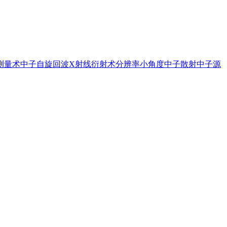
测量术
中子自旋回波
X射线衍射术
分辨率
小角度中子散射
中子源