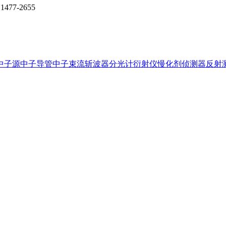
1477-2655
中子源
中子导管
中子束流
斩波器
分光计
衍射仪
慢化剂
侦测器
反射