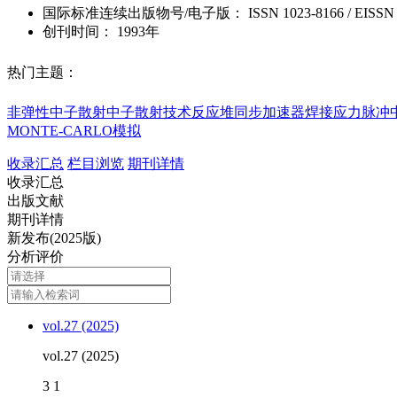
国际标准连续出版物号
/电子版
：
ISSN
1023-8166
/
EISSN
创刊时间：
1993年
热门主题：
非弹性中子散射
中子散射技术
反应堆
同步加速器
焊接应力
脉冲
MONTE-CARLO模拟
收录汇总
栏目浏览
期刊详情
收录汇总
出版文献
期刊详情
新发布(2025版)
分析评价
vol.27 (2025)
vol.27 (2025)
3
1