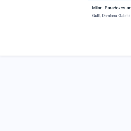
Milan. Paradoxes an
Gulli, Damiano
Gabriel