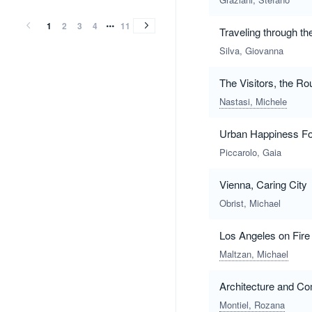
(2019)
(2018)
(2018)
(2017)
(2017)
(2017)
(2017)
(2016)
(2016)
(2015)
(2015)
(2015)
(2015)
(2014)
(2014)
(2014)
(2013)
(2012)
(2012)
(2011)
(2011)
(2011)
(2011)
(2011)
(2010)
(2010)
(2010)
(2010)
(2009)
(2009)
(2009)
(2009)
(2008)
(2008)
(2008)
(2007)
(2007)
(2007)
(2007)
(2007)
(2006)
(2006)
(2006)
(2005)
(2004)
(2004)
(2004)
(2004)
(2004)
(2003)
(2003)
(2003)
(2002)
(2002)
(2002)
(2002)
(2001)
(2001)
(2001)
(2000)
(2000)
(2000)
(2000)
(1999)
(1999)
(1999)
(1999)
(1998)
(1998)
(1998)
(1998)
(1997)
(1997)
(1997)
(1996)
(1996)
(1996)
(1992)
(1991)
(1991)
(1989)
(1987)
(1987)
(1986)
(1985)
(1983)
(1983)
(1983)
(1982)
(1982)
(1982)
(1981)
(1981)
(2019)
(2018)
(2018)
(2017)
(2017)
(2017)
(2017)
(2016)
(2016)
(2015)
(2015)
(2015)
(2015)
(2014)
(2014)
(2014)
(2013)
(2012)
(2012)
(2011)
(2011)
(2011)
(2011)
(2011)
(2010)
(2010)
(2010)
(2010)
(2009)
(2009)
(2009)
(2009)
(2008)
(2008)
(2008)
(2007)
(2007)
(2007)
(2007)
(2007)
(2006)
(2006)
(2006)
(2005)
(2004)
(2004)
(2004)
(2004)
(2004)
(2003)
(2003)
(2003)
(2002)
(2002)
(2002)
(2002)
(2001)
(2001)
(2001)
(2000)
(2000)
(2000)
(2000)
(1999)
(1999)
(1999)
(1999)
(1998)
(1998)
(1998)
(1998)
(1997)
(1997)
(1997)
(1996)
(1996)
(1996)
(1992)
(1991)
(1991)
(1989)
(1987)
(1987)
(1986)
(1985)
(1983)
(1983)
(1983)
(1982)
(1982)
(1982)
(1981)
(1981)
1
2
3
4
11
Traveling through th
Silva, Giovanna
The Visitors, the Ro
Nastasi, Michele
Urban Happiness F
Piccarolo, Gaia
Vienna, Caring City
Obrist, Michael
Los Angeles on Fire
Maltzan, Michael
Architecture and Co
Montiel, Rozana