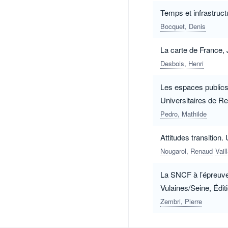
Temps et infrastruc
Bocquet, Denis
La carte de France,
Desbois, Henri
Les espaces publics 
Universitaires de Re
Pedro, Mathilde
Attitudes transition.
Nougarol, Renaud
Vail
La SNCF à l’épreuve 
Vulaines/Seine, Édit
Zembri, Pierre