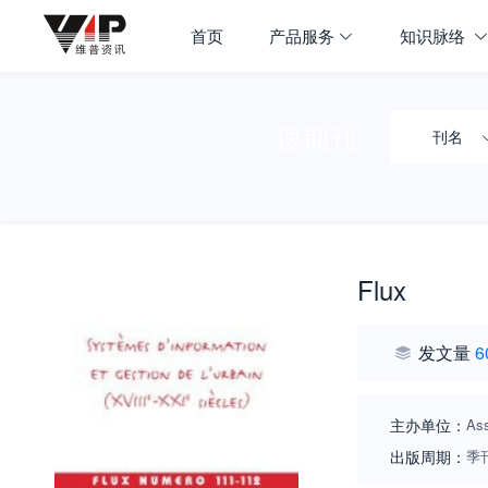
首页
产品服务
知识脉络
搜期刊
刊名
Flux
发文量
6
主办单位：
Ass
出版周期：
季