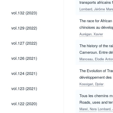
(2023)
transports africains 
Lombard, Jérôme
Mare
vol.132
vol.132 (2023)
(2023)
The race for African
vol.129
chinoises au dévelop
vol.129 (2022)
(2022)
Aurégan, Xavier
vol.127
vol.127 (2022)
The history of the r
(2022)
Cameroun. Entre défi
vol.126
vol.126 (2021)
Manceau, Elodie
Anton
(2021)
The Evolution of Tra
vol.124
vol.124 (2021)
(2021)
développement des in
Kossigari, Djolar
vol.123
vol.123 (2021)
(2021)
Tous les chemins mè
vol.122
Roads, uses and ter
vol.122 (2020)
(2020)
la Mauritanie conte
Mareï, Nora
Lombard,