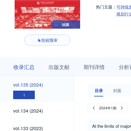
热门主题：
可持续
规划行
法国
投稿预审
收
栏
期
收录汇总
出版文献
期刊详情
分析
录
目
刊
汇
浏
详
总
览
情
vol.135
vol.135 (2024)
(2024)
目录
封面
1
vol.134
2024年1期
vol.134 (2024)
(2024)
vol.133
At the limits of majo
vol.133 (2023)