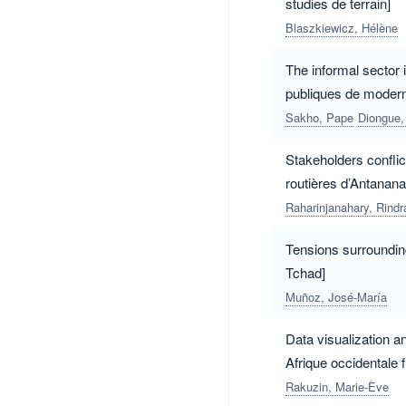
studies de terrain]
Blaszkiewicz, Hélène
The informal sector 
publiques de modern
Sakho, Pape
Diongue
Stakeholders conflic
routières d’Antanan
Raharinjanahary, Rindr
Tensions surrounding
Tchad]
Muñoz, José-María
Data visualization a
Afrique occidentale 
Rakuzin, Marie-Ève