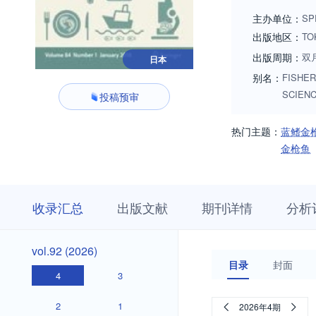
annually and inclu
主办单位：
SP
出版地区：
TO
出版周期：
双
日本
别名：
FISHERI
SCIEN
投稿预审
热门主题：
蓝鳍金
金枪鱼
收
栏
期
收录汇总
出版文献
期刊详情
分析
录
目
刊
汇
浏
详
总
览
情
vol.92
vol.92 (2026)
(2026)
目录
封面
4
3
2
1
2026年4期