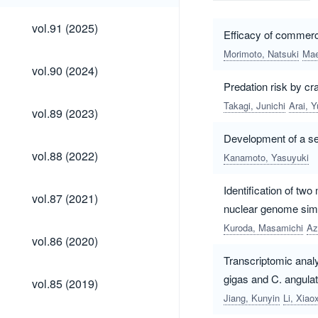
vol.91
vol.91 (2025)
Efficacy of commerc
(2025)
Morimoto, Natsuki
Mae
vol.90
vol.90 (2024)
(2024)
Predation risk by cr
Takagi, Junichi
Arai, Y
vol.89
vol.89 (2023)
(2023)
Development of a se
vol.88
vol.88 (2022)
Kanamoto, Yasuyuki
(2022)
Identification of tw
vol.87
vol.87 (2021)
(2021)
nuclear genome simi
Kuroda, Masamichi
Az
vol.86
vol.86 (2020)
(2020)
Transcriptomic analy
vol.85
gigas and C. angulat
vol.85 (2019)
(2019)
Jiang, Kunyin
Li, Xiao