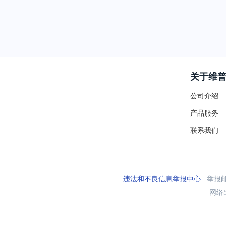
关于维
公司介绍
产品服务
联系我们
违法和不良信息举报中心
举报邮箱
网络