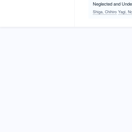
Neglected and Underu
Shiga, Chihiro
Yagi, N