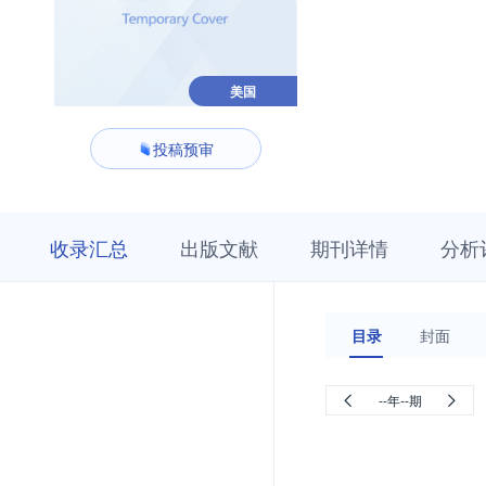
美国
投稿预审
收
栏
期
收录汇总
出版文献
期刊详情
分析
录
目
刊
汇
浏
详
总
览
情
目录
封面
--年--期