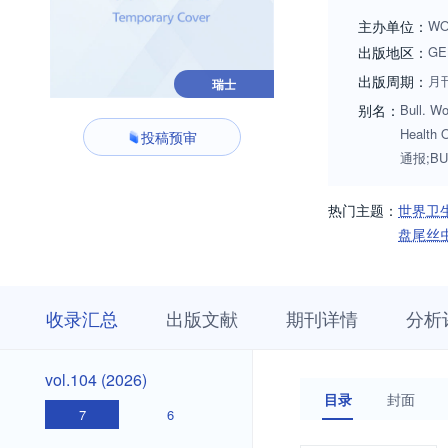
主办单位：
WO
出版地区：
GE
出版周期：
月
瑞士
别名：
Bull. W
Health 
投稿预审
通报;BUL
热门主题：
世界卫
盘尾丝
收
栏
期
收录汇总
出版文献
期刊详情
分析
录
目
刊
汇
浏
详
总
览
情
vol.104
vol.104 (2026)
(2026)
目录
封面
7
6