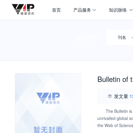
首页
产品服务
知识脉络
搜期刊
刊名
Bulletin of
发文量
1
The Bulletin is
unrivalled global s
the Web of Science 
opinion and news.