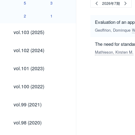
5
3
2026年7期
2
1
Evaluation of an appl
vol.103
Geoffrion, Dominque
W
vol.103 (2025)
(2025)
The need for standar
vol.102
vol.102 (2024)
Mathieson, Kirsten M.
(2024)
vol.101
vol.101 (2023)
(2023)
vol.100
vol.100 (2022)
(2022)
vol.99
vol.99 (2021)
(2021)
vol.98
vol.98 (2020)
(2020)