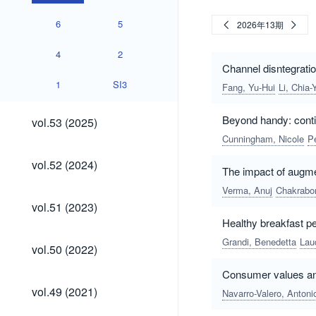
6
5
2026年13期
4
2
Channel disntegratio
1
SI3
Fang, Yu-Hui
Li, Chia-
vol.53
Beyond handy: conti
vol.53 (2025)
(2025)
Cunningham, Nicole
Pe
vol.52
vol.52 (2024)
The impact of augmen
(2024)
Verma, Anuj
Chakrabor
vol.51
vol.51 (2023)
(2023)
Healthy breakfast pe
Grandi, Benedetta
Lau
vol.50
vol.50 (2022)
(2022)
Consumer values and
vol.49
vol.49 (2021)
Navarro-Valero, Antoni
(2021)