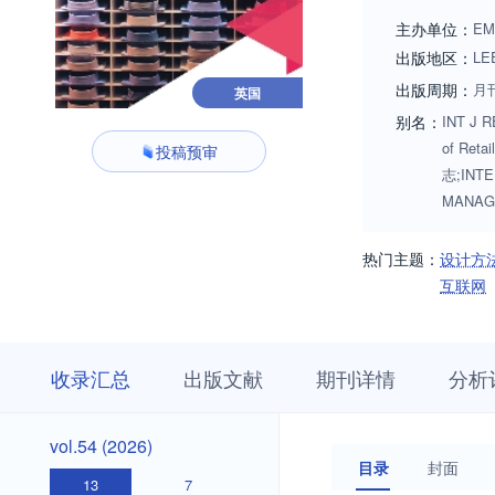
主办单位：
EM
出版地区：
LE
出版周期：
月
英国
别名：
INT J RE
of Ret
投稿预审
志;INTE
MANAG
热门主题：
设计方
互联网
收
栏
期
收录汇总
出版文献
期刊详情
分析
录
目
刊
汇
浏
详
总
览
情
vol.54
vol.54 (2026)
(2026)
目录
封面
13
7