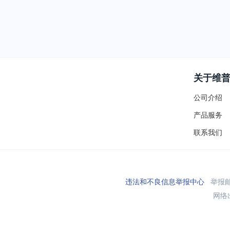
关于维
公司介绍
产品服务
联系我们
违法和不良信息举报中心
举报邮箱
网络