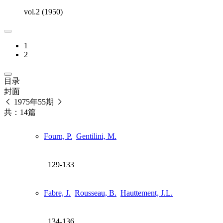
vol.2 (1950)
1
2
目录
封面
1975年55期
共：14篇
Fourn, P.
Gentilini, M.
129-133
Fabre, J.
Rousseau, B.
Hauttement, J.L.
134-136