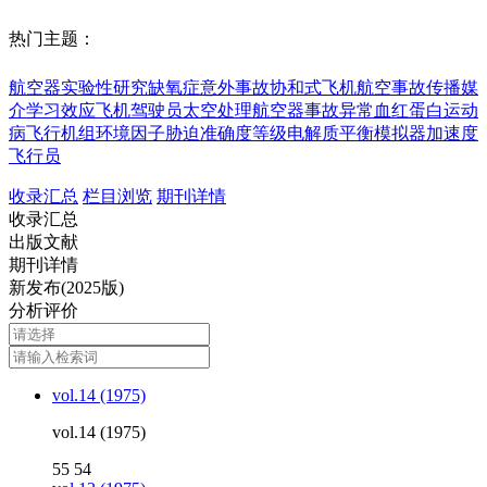
热门主题：
航空器
实验性研究
缺氧症
意外事故
协和式飞机
航空事故
传播媒
介
学习效应
飞机驾驶员
太空处理
航空器事故
异常血红蛋白
运动
病
飞行机组
环境因子胁迫
准确度等级
电解质平衡
模拟器
加速度
飞行员
收录汇总
栏目浏览
期刊详情
收录汇总
出版文献
期刊详情
新发布(2025版)
分析评价
vol.14 (1975)
vol.14 (1975)
55
54