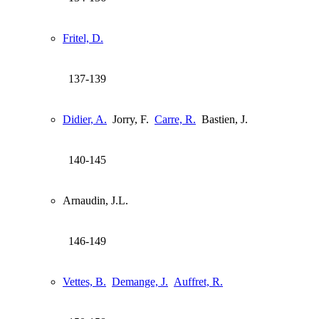
Fritel, D.
137-139
Didier, A.
Jorry, F.
Carre, R.
Bastien, J.
140-145
Arnaudin, J.L.
146-149
Vettes, B.
Demange, J.
Auffret, R.