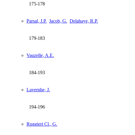
175-178
Parsal, J.P.
Jacob, G.
Delahaye, R.P.
179-183
Vauzelle, A.E.
184-193
Lavernhe, J.
194-196
Ruggieri Cl., G.