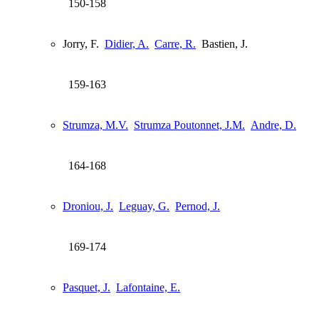
150-158
Jorry, F.
Didier, A.
Carre, R.
Bastien, J.
159-163
Strumza, M.V.
Strumza Poutonnet, J.M.
Andre, D.
164-168
Droniou, J.
Leguay, G.
Pernod, J.
169-174
Pasquet, J.
Lafontaine, E.