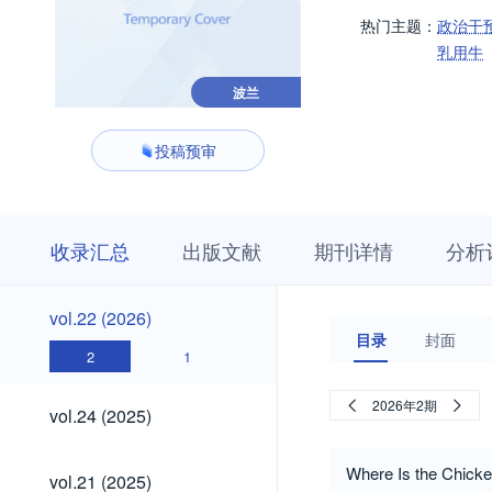
热门主题：
政治干
乳用牛
波兰
投稿预审
收
栏
期
收录汇总
出版文献
期刊详情
分析
录
目
刊
汇
浏
详
总
览
情
vol.22
vol.22 (2026)
(2026)
目录
封面
2
1
vol.24
2026年2期
vol.24 (2025)
(2025)
vol.21
Where Is the Chicke
vol.21 (2025)