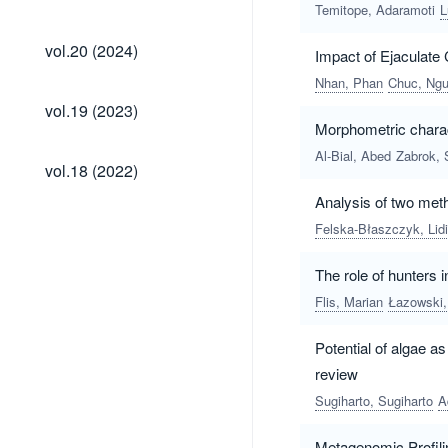
(2025)
Temitope, Adaramoti
L
vol.20
vol.20 (2024)
Impact of Ejaculate
(2024)
Nhan, Phan
Chuc, Ngu
vol.19
vol.19 (2023)
(2023)
Morphometric charac
Al-Bial, Abed
Zabrok, 
vol.18
vol.18 (2022)
(2022)
Analysis of two meth
Felska-Błaszczyk, Lid
The role of hunters 
Flis, Marian
Łazowski,
Potential of algae as
review
Sugiharto, Sugiharto
A
Metagenomic Profili