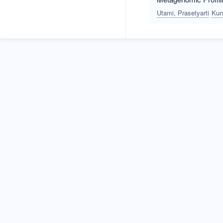
Utami, Prasetyarti
Kun