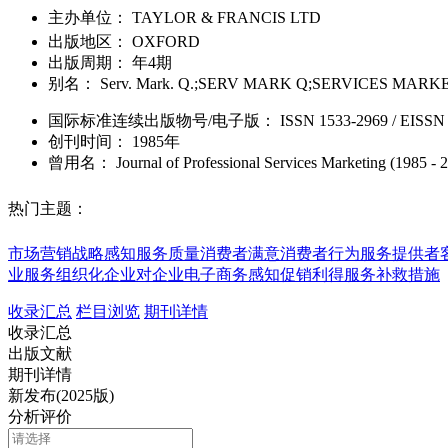
主办单位：
TAYLOR & FRANCIS LTD
出版地区：
OXFORD
出版周期：
年4期
别名：
Serv. Mark. Q.;SERV MARK Q;SERVICES MA
国际标准连续出版物号
/电子版
：
ISSN
1533-2969
/
EISSN
创刊时间：
1985年
曾用名：
Journal of Professional Services Marketing (1985 - 
热门主题：
市场营销战略
感知服务质量
消费者满意
消费者行为
服务提供者
业
服务组织化
企业对企业电子商务
感知促销利得
服务补救措施
收录汇总
栏目浏览
期刊详情
收录汇总
出版文献
期刊详情
新发布(2025版)
分析评价