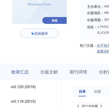
computational resea
主办单位：
AM
(proteins, nucleic 
出版地区：
WA
liquids, deep eutec
出版周期：
周
美国
energy transfer of 
别名：
J PHYS 
Zanni (zanni-office
B;JOU
投稿预审
热门主题：
分子动
表面活
收
栏
期
收录汇总
出版文献
期刊详情
分析
录
目
刊
汇
浏
详
总
览
情
vol.130
vol.129
vol.128
vol.127
vol.126
vol.125
vol.124
vol.123
vol.122
vol.121
vol.130
vol.129
vol.128
vol.127
vol.126
vol.125
vol.124
vol.123
vol.122
vol.121
vol.120
vol.120 (2016)
(2026)
(2025)
(2024)
(2023)
(2022)
(2021)
(2020)
(2019)
(2018)
(2017)
(2016)
目录
封面
(2026)
(2025)
(2024)
(2023)
(2022)
(2021)
(2020)
(2019)
(2018)
(2017)
vol.119
vol.119 (2015)
(2015)
2011年24期