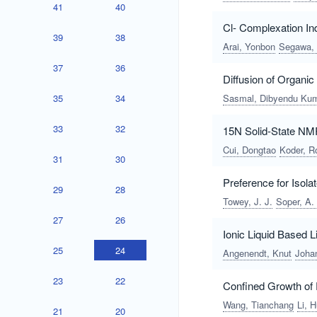
41
40
Cl- Complexation In
39
38
Arai, Yonbon
Segawa, 
37
36
Diffusion of Organic
35
34
Sasmal, Dibyendu Ku
33
32
15N Solid-State NMR
Cui, Dongtao
Koder, Ro
31
30
Preference for Isol
29
28
Towey, J. J.
Soper, A.
27
26
Ionic Liquid Based L
25
24
Angenendt, Knut
Joha
23
22
Confined Growth of P
Wang, Tianchang
Li, H
21
20