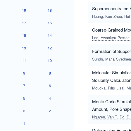
Superconcentrated H
19
18
Huang, Kun
Zhou, Hui
17
16
Coarse-Grained Mode
15
14
Lee, Hwankyu
Pastor,
13
12
Formation of Support
Sundh, Maria
Svedhem
11
10
Molecular Simulatio
9
8
Solubility Calculati
7
6
Moucka, Filip
Lisal, Ma
5
4
Monte Carlo Simulat
Amount, Pore Shape
3
2
Nguyen, Van T.
Do, D.
1
Determining Force F