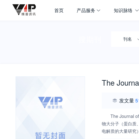
首页
产品服务
知识脉络
搜期刊
刊名
The Journa
发文量
5
The Jour
物大分子（蛋白质
电解质的大量研究）
溶液中的化学和动态过程 B4