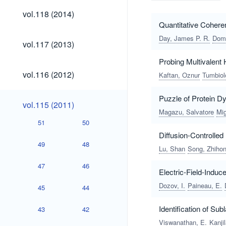
vol.118
vol.118 (2014)
(2014)
Quantitative Coher
Day, James P. R.
Domk
vol.117
vol.117 (2013)
(2013)
Probing Multivalent
vol.116
vol.116 (2012)
Kaftan, Oznur
Tumbiol
(2012)
Puzzle of Protein Dy
vol.115
vol.115 (2011)
(2011)
Magazu, Salvatore
Mig
51
50
Diffusion-Controlled
49
48
Lu, Shan
Song, Zhiho
47
46
Electric-Field-Induc
Dozov, I.
Paineau, E.
45
44
Identification of S
43
42
Viswanathan, E.
Kanjil