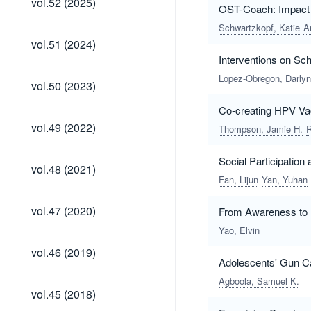
vol.52 (2025)
OST-Coach: Impact o
(2025)
Schwartzkopf, Katie
A
vol.51
vol.51 (2024)
(2024)
Interventions on Sc
Lopez-Obregon, Darlyn
vol.50
vol.50 (2023)
(2023)
Co-creating HPV Vac
vol.49
vol.49 (2022)
Thompson, Jamie H.
R
(2022)
Social Participatio
vol.48
vol.48 (2021)
(2021)
Fan, Lijun
Yan, Yuhan
vol.47
vol.47 (2020)
From Awareness to 
(2020)
Yao, Elvin
vol.46
vol.46 (2019)
(2019)
Adolescents' Gun Ca
Agboola, Samuel K.
vol.45
vol.45 (2018)
(2018)