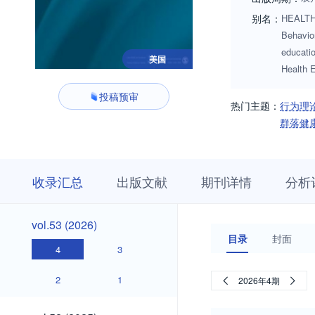
别名：
HEALTH 
Behavi
educatio
美国
Health 
投稿预审
热门主题：
行为理
群落健
收
栏
期
收录汇总
出版文献
期刊详情
分析
录
目
刊
汇
浏
详
总
览
情
vol.53
vol.53 (2026)
(2026)
目录
封面
4
3
2
1
2026年4期
vol.52