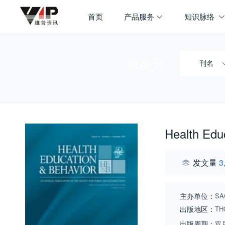
首页
产品服务
知识脉络
搜期刊
刊名
Health Edu
发文量
3
主办单位：
SA
出版地区：
TH
出版周期：
双