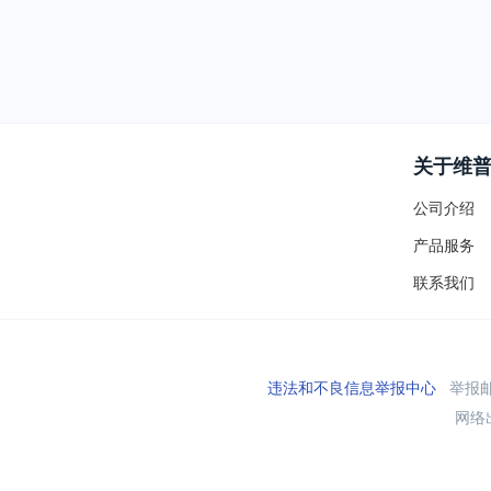
关于维
公司介绍
产品服务
联系我们
违法和不良信息举报中心
举报邮箱
网络