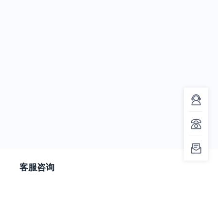
客服咨询
投稿相关：023-63416211
撤稿相关：023-63012682