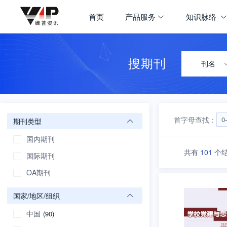
期刊大全
首页
产品服务
知识脉络
首页
学科导航
搜期刊
刊名
首字母查找：
0
期刊类型
国内期刊
共有
101
个
国际期刊
OA期刊
国家/地区/组织
中国
(90)