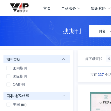
期刊大全
首页
产品服务
知识脉络
首页
学科导航
搜期刊
刊名
首字母查找：
0
期刊类型
国内期刊
共有
337
个
国际期刊
OA期刊
国家/地区/组织
美国
(81)