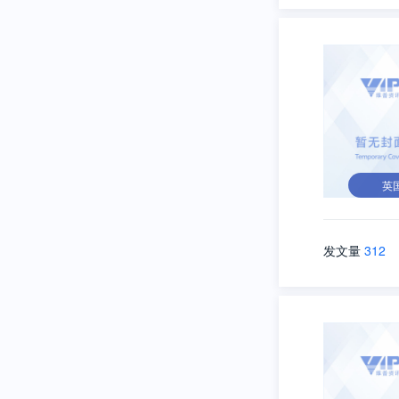
英
发文量
312