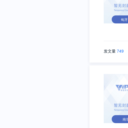
匈牙
发文量
749
南