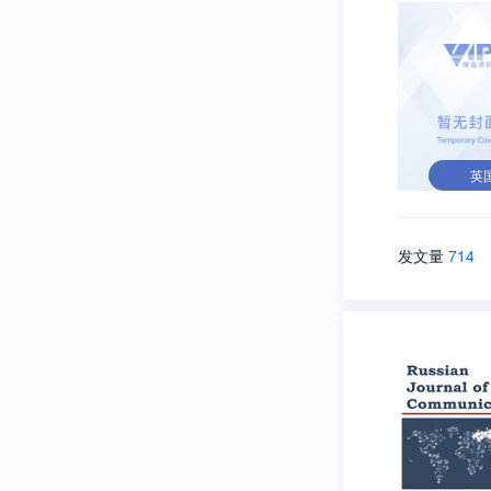
英
发文量
714