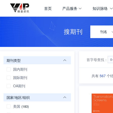
期刊大全
首页
产品服务
知识脉络
首页
学科导航
搜期刊
刊名
首字母查找：
0
期刊类型
国内期刊
共有
567
个
国际期刊
OA期刊
国家/地区/组织
美国
(183)