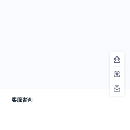
客服咨询
投稿相关：023-63416211
撤稿相关：023-63012682