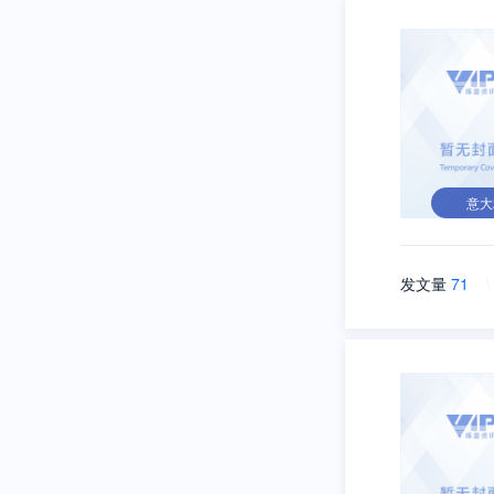
意大
发文量
71
\