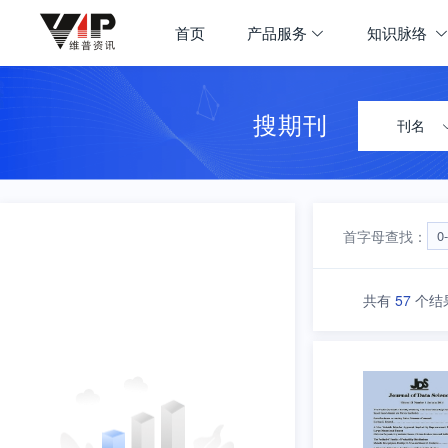
期刊大全
首页
产品服务
知识脉络
首页
学科导航
搜期刊
刊名
首字母查找：
0
共有
57
个结