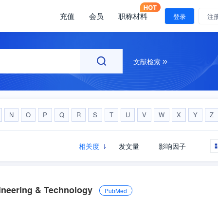
充值
会员
职称材料
注册
登录
注
文献检索
N
O
P
Q
R
S
T
U
V
W
X
Y
Z
相关度
发文量
影响因子
gineering & Technology
PubMed