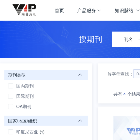
期刊大全
首页
产品服务
知识脉络
首页
学科导航
搜期刊
刊名
首字母查找：
0
期刊类型
国内期刊
共有
4
个结果
国际期刊
OA期刊
国家/地区/组织
印度尼西亚
(1)