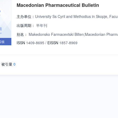
Macedonian Pharmaceutical Bulletin
主办单位：
University Ss Cyril and Methodius in Skopje, Fa
出版周期：
半年刊
别名：
Makedonsko Farmacevtski Bilten;Macedonian Pha
其顿
ISSN
1409-8695
/
EISSN
1857-8969
被引量
0