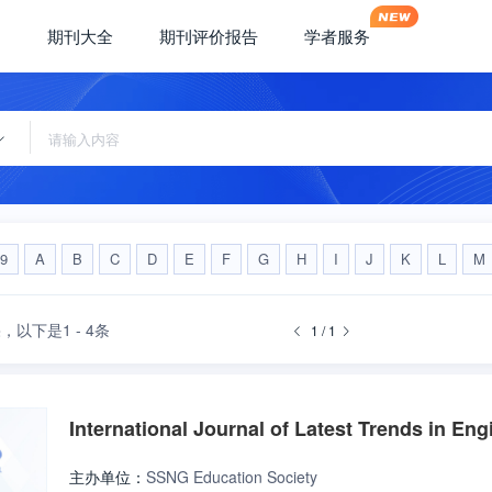
期刊大全
期刊评价报告
学者服务
-9
A
B
C
D
E
F
G
H
I
J
K
L
M
，
以下是1 - 4条
1 / 1
International Journal of Latest Trends in En
主办单位：
SSNG Education Society