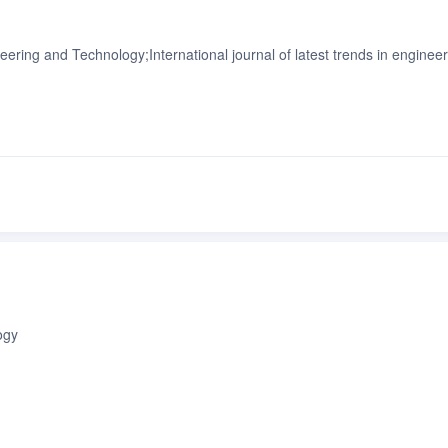
eering and Technology;International journal of latest trends in enginee
ogy