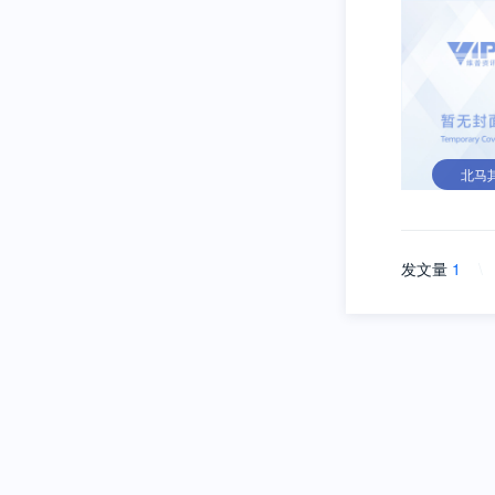
北马
发文量
1
\