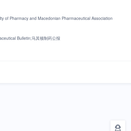
culty of Pharmacy and Macedonian Pharmaceutical Association
rmaceutical Bulletin;马其顿制药公报