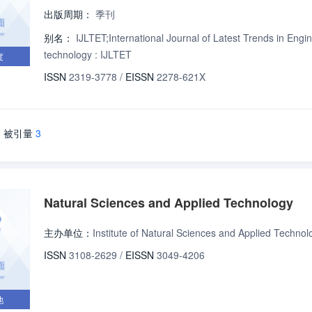
出版周期：
季刊
别名：
IJLTET;International Journal of Latest Trends in Engin
technology : IJLTET
度
ISSN
2319-3778
/
EISSN
2278-621X
被引量
3
Natural Sciences and Applied Technology
主办单位：
Institute of Natural Sciences and Applied Technol
ISSN
3108-2629
/
EISSN
3049-4206
他