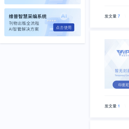
发文量
7
\
印度尼
发文量
1
\