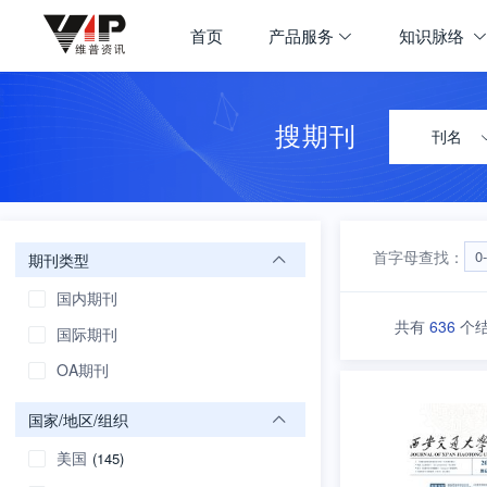
期刊大全
首页
产品服务
知识脉络
首页
学科导航
搜期刊
刊名
首字母查找：
0
期刊类型
国内期刊
共有
636
个
国际期刊
OA期刊
国家/地区/组织
美国
(145)