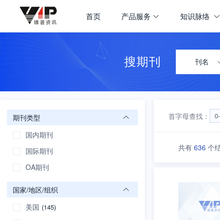
期刊大全
首页
产品服务
知识脉络
首页
学科导航
搜期刊
刊名
首字母查找：
0
期刊类型
国内期刊
共有
636
个
国际期刊
OA期刊
国家/地区/组织
美国
(145)