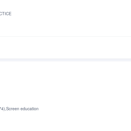
ACTICE
74),Screen education