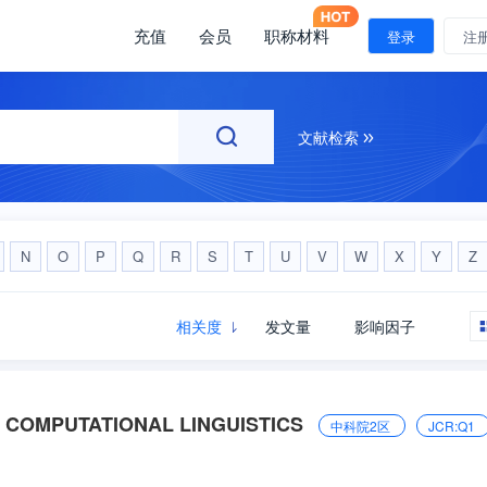
充值
会员
职称材料
注册
登录
注
文献检索
N
O
P
Q
R
S
T
U
V
W
X
Y
Z
相关度
发文量
影响因子
 COMPUTATIONAL LINGUISTICS
中科院2区
JCR:Q1