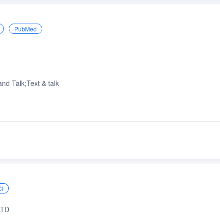
PubMed
d Talk;Text & talk
I
LTD