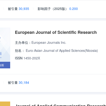
\
被引量
30,935
\
影响因子（2025版）
0.200
European Journal of Scientific Research
主办单位：
European Journals Inc.
别名：
Euro-Asian Journal of Applied Sciences(Nicosia)
ISSN
1450-202X
路斯
\
被引量
30,184