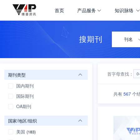
期刊大全
首页
产品服务
知识脉络
首页
学科导航
搜期刊
刊名
首字母查找：
0
期刊类型
国内期刊
共有
567
个
国际期刊
OA期刊
国家/地区/组织
美国
(183)