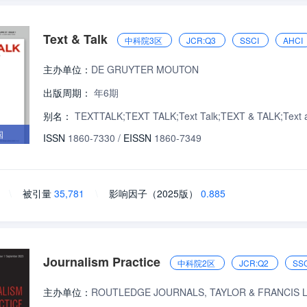
Text & Talk
中科院3区
JCR:Q3
SSCI
AHCI
主办单位：
DE GRUYTER MOUTON
出版周期：
年6期
别名：
TEXTTALK;TEXT TALK;Text Talk;TEXT & TALK;Text an
国
ISSN
1860-7330
/
EISSN
1860-7349
\
被引量
35,781
\
影响因子（2025版）
0.885
Journalism Practice
中科院2区
JCR:Q2
SSC
主办单位：
ROUTLEDGE JOURNALS, TAYLOR & FRANCIS 