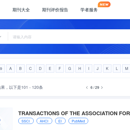
期刊大全
期刊评价报告
学者服务
-9
A
B
C
D
E
F
G
H
I
J
K
L
M
结果，
以下是101 - 120条
6 / 29
TRANSACTIONS OF THE ASSOCIATION FOR
SSCI
AHCI
EI
PubMed