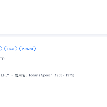
ESCI
PubMed
LTD
TERLY
•
曾用名：
Today's Speech (1953 - 1975)