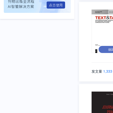
德
发文量
1,333