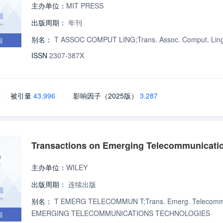
主办单位：
MIT PRESS
出版周期：
年刊
别名：
T ASSOC COMPUT LING;Trans. Assoc. Comput. Linguist
国
ISSN
2307-387X
\
被引量
43,996
\
影响因子（2025版）
3.287
Transactions on Emerging Telecommunicati
主办单位：
WILEY
出版周期：
连续出版
别名：
T EMERG TELECOMMUN T;Trans. Emerg. Telecomm
EMERGING TELECOMMUNICATIONS TECHNOLOGIES
国