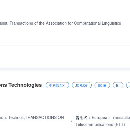
.;Transactions of the Association for Computational Linguistics
ons Technologies
中科院4区
JCR:Q3
SCIE
EI
un. Technol.;TRANSACTIONS ON
曾用名：
European Transacti
•
Telecommunications (ETT)