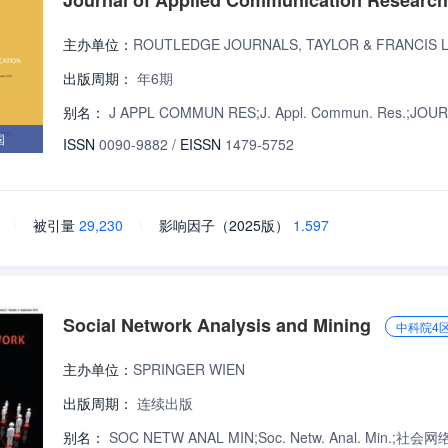
Journal of Applied Communication Research
主办单位：
ROUTLEDGE JOURNALS, TAYLOR & FRANCIS 
出版周期：
年6期
别名：
J APPL COMMUN RES;J. Appl. Commun. Res.
国
ISSN
0090-9882
/
EISSN
1479-5752
\
被引量
29,230
\
影响因子（2025版）
1.597
Social Network Analysis and Mining
中科院4
主办单位：
SPRINGER WIEN
出版周期：
连续出版
别名：
SOC NETW ANAL MIN;Soc. Netw. Anal. Min.;