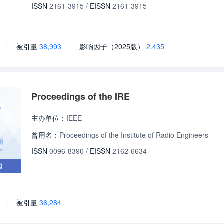
ISSN
2161-3915
/
EISSN
2161-3915
\
被引量
38,993
\
影响因子（2025版）
2.435
Proceedings of the IRE
主办单位：
IEEE
曾用名：
Proceedings of the Institute of Radio Engineers
ISSN
0096-8390
/
EISSN
2162-6634
国
\
被引量
36,284