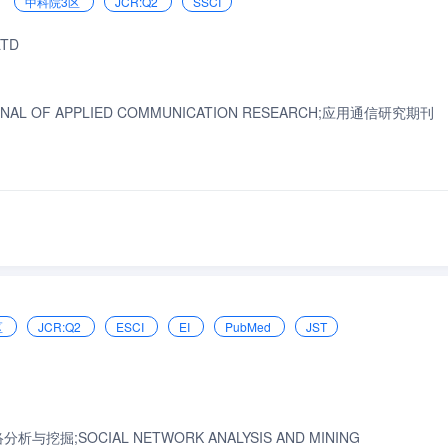
中科院3区
JCR:Q2
SSCI
LTD
;JOURNAL OF APPLIED COMMUNICATION RESEARCH;应用通信研究期刊
区
JCR:Q2
ESCI
EI
PubMed
JST
社会网络分析与挖掘;SOCIAL NETWORK ANALYSIS AND MINING