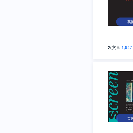
英
发文量
1,947
英