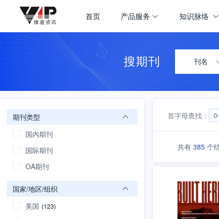
期刊大全
首页
产品服务
知识脉络
首页
学科导航
搜期刊
刊名
首字母查找：
0
期刊类型
国内期刊
共有
385
个
国际期刊
OA期刊
国家/地区/组织
美国
(123)