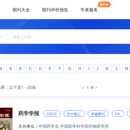
期刊大全
期刊评价报告
学者服务
-9
A
B
C
D
E
F
G
H
I
J
K
L
M
结果，
以下是1 - 20条
1 / 9
药学学报
CSCD
北大核心
卓越期刊
CA
主办单位：
中国药学会,中国医学科学院药物研究所