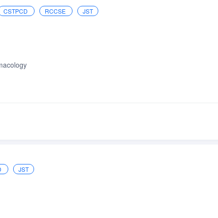
CSTPCD
RCCSE
JST
rmacology
D
JST