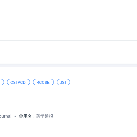
d
CSTPCD
RCCSE
JST
ournal
•
曾用名：
药学通报