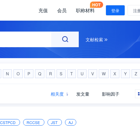
充值
会员
职称材料
注册
登录
注
文献检索
N
O
P
Q
R
S
T
U
V
W
X
Y
Z
相关度
发文量
影响因子
CSTPCD
RCCSE
JST
AJ