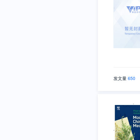
发文量
650