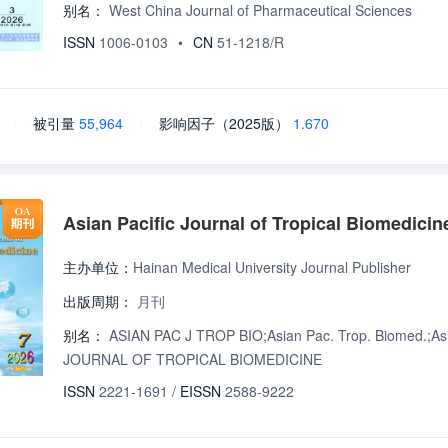
别名：
West China Journal of Pharmaceutical Sciences
ISSN
1006-0103
•
CN
51-1218/R
\
被引量
55,964
\
影响因子（2025版）
1.670
Asian Pacific Journal of Tropical Biomedicin
主办单位：
Hainan Medical University Journal Publisher
出版周期：
月刊
别名：
ASIAN PAC J TROP BIO;Asian Pac. Trop. Biom
JOURNAL OF TROPICAL BIOMEDICINE
ISSN
2221-1691
/
EISSN
2588-9222