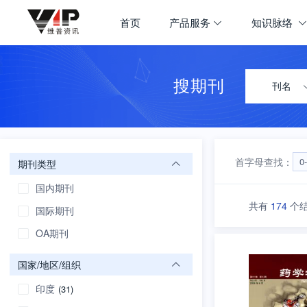
期刊大全
首页
产品服务
知识脉络
首页
学科导航
搜期刊
刊名
首字母查找：
0
期刊类型
国内期刊
共有
174
个
国际期刊
OA期刊
国家/地区/组织
印度
(31)