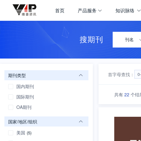
期刊大全
首页
产品服务
知识脉络
首页
学科导航
搜期刊
刊名
首字母查找：
0
期刊类型
国内期刊
共有
22
个结
国际期刊
OA期刊
国家/地区/组织
美国
(5)