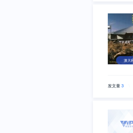
澳大
发文量
3
\