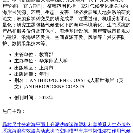
岸”的唯一官方期刊。征稿范围包括：应对气候变化相关联的
海岸带资源、环境、生态、灾害、经济发展和人地关系的研究
论文；鼓励多学科交叉的研究成果，注重过程、机理分析和定
量化；研究主题包括气候变化下的海岸环境演化、生态系统的
产品和服务价值及其保护、海港基础设施、海岸带城市群规划
与建设、沿海经济发展、空间资源开发、风暴等自然灾害防
护、数据采集技术等。
主管单位：
教育部
主办单位：
华东师范大学
出版地区：
上海市
出版周期：
年刊
别名：
ANTHROPOCENE COASTS;人新世海岸（英
文）;ANTHROPOCENE COASTS
创刊时间：
2018年
热门主题：
晶粒尺寸分布
海平面上升
泥沙输运
微塑料
利害关系人
生态服务
系统
海浪有效波高
动态状态空间模型
海岸带韧性
熔蚀作用
气候