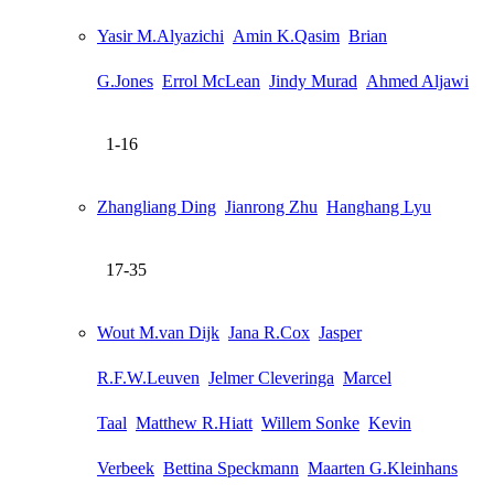
Yasir M.Alyazichi
Amin K.Qasim
Brian
G.Jones
Errol McLean
Jindy Murad
Ahmed Aljawi
1-16
Zhangliang Ding
Jianrong Zhu
Hanghang Lyu
17-35
Wout M.van Dijk
Jana R.Cox
Jasper
R.F.W.Leuven
Jelmer Cleveringa
Marcel
Taal
Matthew R.Hiatt
Willem Sonke
Kevin
Verbeek
Bettina Speckmann
Maarten G.Kleinhans