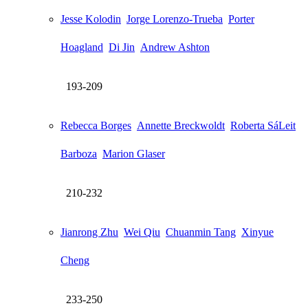
Jesse Kolodin
Jorge Lorenzo-Trueba
Porter
Hoagland
Di Jin
Andrew Ashton
193-209
Rebecca Borges
Annette Breckwoldt
Roberta SáLeit
Barboza
Marion Glaser
210-232
Jianrong Zhu
Wei Qiu
Chuanmin Tang
Xinyue
Cheng
233-250