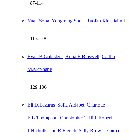
87-114
Yuan Song
Yongming Shen
Ruofan Xie
Jialin Li
115-128
Evan B.Goldstein
Anna E.Braswell
Caitlin
M.McShane
129-136
Eli D.Lazarus
Sofia Aldabet
Charlotte
E.L.Thompson
Christopher T.Hill
Robert
J.Nicholls
Jon R.French
Sally Brown
Emma