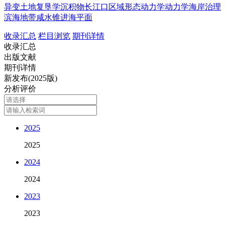
异变
土地复垦学
沉积物
长江口区域
形态动力学
动力学
海岸治理
滨海地带
咸水锥进
海平面
收录汇总
栏目浏览
期刊详情
收录汇总
出版文献
期刊详情
新发布(2025版)
分析评价
2025
2025
2024
2024
2023
2023