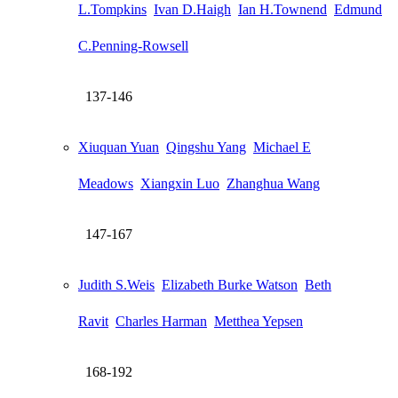
L.Tompkins
Ivan D.Haigh
Ian H.Townend
Edmund
C.Penning-Rowsell
137-146
Xiuquan Yuan
Qingshu Yang
Michael E
Meadows
Xiangxin Luo
Zhanghua Wang
147-167
Judith S.Weis
Elizabeth Burke Watson
Beth
Ravit
Charles Harman
Metthea Yepsen
168-192