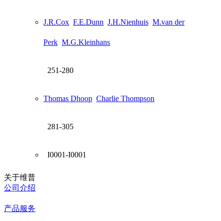
J.R.Cox
F.E.Dunn
J.H.Nienhuis
M.van der
Perk
M.G.Kleinhans
251-280
Thomas Dhoop
Charlie Thompson
281-305
I0001-I0001
关于维普
公司介绍
产品服务