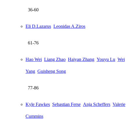
36-60
Eli D.Lazarus
Leonidas A.Ziros
61-76
Hao Wei
Liang Zhao
Haiyan Zhang
Youyu Lu
Wei
Yang
Guisheng Song
77-86
Kyle Fawkes
Sebastian Ferse
Anja Scheffers
Valerie
Cummins