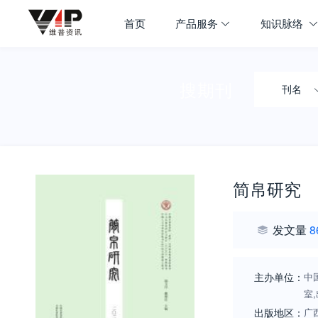
首页
产品服务
知识脉络
搜期刊
刊名
简帛研究
发文量
8
主办单位：
中
室
出版地区：
广