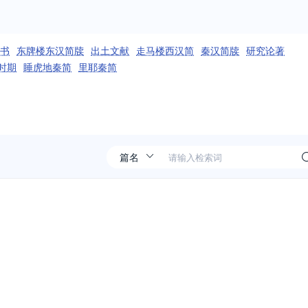
书
东牌楼东汉简牍
出土文献
走马楼西汉简
秦汉简牍
研究论著
时期
睡虎地秦简
里耶秦简