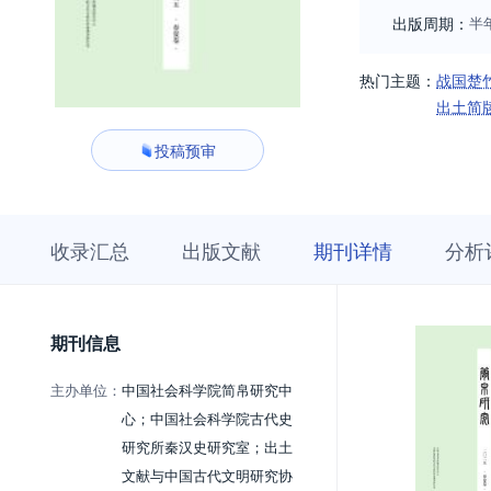
出版周期：
半
热门主题：
战国楚
出土简
投稿预审
收
栏
期
收录汇总
出版文献
期刊详情
分析
录
目
刊
汇
浏
详
总
览
情
期刊信息
主办单位：
中国社会科学院简帛研究中
心；中国社会科学院古代史
研究所秦汉史研究室；出土
文献与中国古代文明研究协