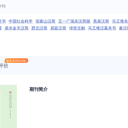
年刊
竹书
中国社会科学
张家山汉简
五一广场东汉简牍
悬泉汉简
马王堆帛
牍
肩水金关汉简
西北汉简
居延汉简
传世文献
马王堆汉墓帛书
秦汉
新发布(2025版)
评价
期刊简介