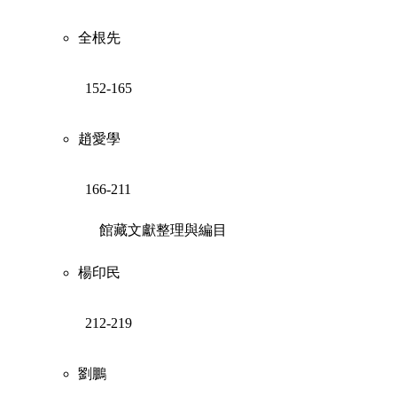
全根先
152-165
趙愛學
166-211
館藏文獻整理與編目
楊印民
212-219
劉鵬