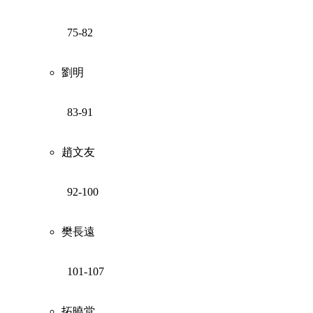
75-82
劉明
83-91
趙文友
92-100
樊長遠
101-107
拓曉堂