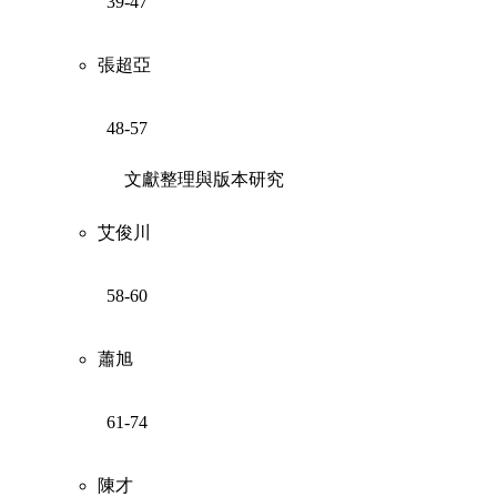
39-47
張超亞
48-57
文獻整理與版本研究
艾俊川
58-60
蕭旭
61-74
陳才