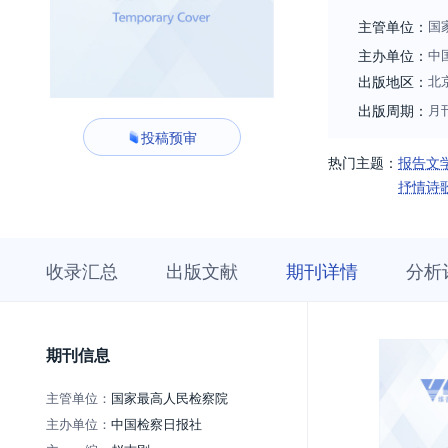
主管单位：
国
主办单位：
中
出版地区：
北
出版周期：
月
投稿预审
热门主题：
报告文
抒情诗
收
栏
期
收录汇总
出版文献
期刊详情
分析
录
目
刊
汇
浏
详
总
览
情
期刊信息
主管单位：
国家最高人民检察院
主办单位：
中国检察日报社