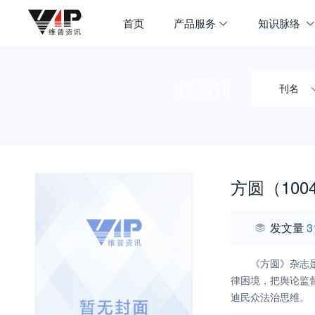
首页
产品服务
知识脉络
搜期刊
刊名
方圆（1004
发文量
3
《方圆》杂志
律困境，把舆论监
迪民众法治思维。