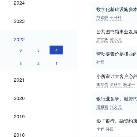
2024
数字化基础设施资本服务
彭素静
王开科
2023
2023
公共图书馆事业发
2022
2022
罗富政
贺小龙
6
5
4
劳动要素价格扭曲的
孙哲
3
2
1
小所审计大客户必
2021
2021
李喆赟
吴秋生
杨瑞平
2020
2020
银行业竞争、融资
段超颖
张文龙
2019
2019
影子银行、融资约束
李程
孙晨
2018
2018