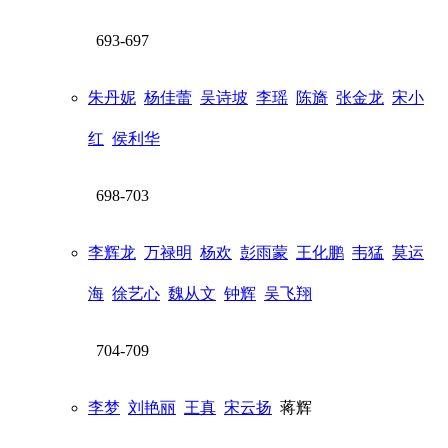
693-697
朱丹妮
杨佳蕾
吴诗坡
李瑶
陈旖
张金龙
宋小
红
侯利华
698-703
李辉龙
万禄明
杨欢
彭雨蒙
王化鹏
韦猛
莫运
海
徐艺心
魏从文
钟辉
吴飞翔
704-709
李梦
刘艳丽
王真
宋云扬
蒋辉