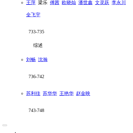
王萍
梁乐
傅茜
欧晓灿
潘世鑫
文灵跃
李永川
全飞宇
733-735
综述
刘畅
沈瀚
736-742
苏利佳
苏华华
王艳华
赵金映
743-748