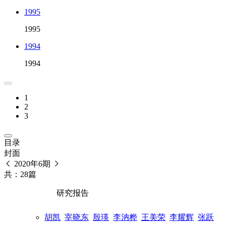
1995
1995
1994
1994
1
2
3
目录
封面
2020年6期
共：28篇
研究报告
胡凯
宰晓东
殷瑛
李汭桦
王美荣
李耀辉
张跃