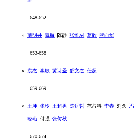
648-652
薄明井
寇航
陈静
张惟材
葛欣
熊向华
653-658
袁杰
李敏
黄诗圣
舒文杰
任超
659-669
王坤
张玲
王超男
陈远哲
范占科
李垚
刘念
冯
晓燕
付强
张贺秋
670-674