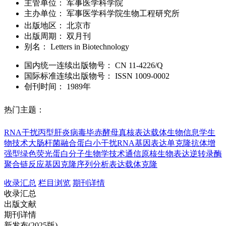
主管单位：
军事医学科学院
主办单位：
军事医学科学院生物工程研究所
出版地区：
北京市
出版周期：
双月刊
别名：
Letters in Biotechnology
国内统一连续出版物号：
CN
11-4226/Q
国际标准连续出版物号
：
ISSN
1009-0002
创刊时间：
1989年
热门主题：
RNA干扰
丙型肝炎病毒
毕赤酵母
真核表达载体
生物信息学
生
物技术
大肠杆菌
融合蛋白
小干扰RNA
基因表达
单克隆抗体
增
强型绿色荧光蛋白
分子生物学
技术通信
原核生物表达
逆转录酶
聚合链反应
基因克隆
序列分析
表达载体
克隆
收录汇总
栏目浏览
期刊详情
收录汇总
出版文献
期刊详情
新发布(2025版)