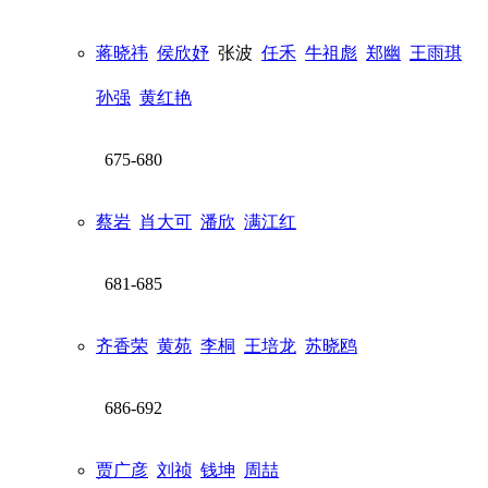
蒋晓祎
侯欣妤
张波
任禾
牛祖彪
郑幽
王雨琪
孙强
黄红艳
675-680
蔡岩
肖大可
潘欣
满江红
681-685
齐香荣
黄苑
李桐
王培龙
苏晓鸥
686-692
贾广彦
刘祯
钱坤
周喆