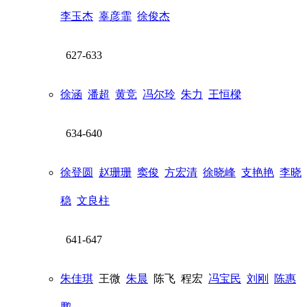
李玉杰
辜彦霏
徐俊杰
627-633
徐涵
潘超
黄竞
冯尔玲
朱力
王恒樑
634-640
徐登圆
赵珊珊
窦俊
方宏清
徐晓峰
支艳艳
李晓
稳
文良柱
641-647
朱佳琪
王微
朱晨
陈飞
程宏
冯宝民
刘刚
陈惠
鹏