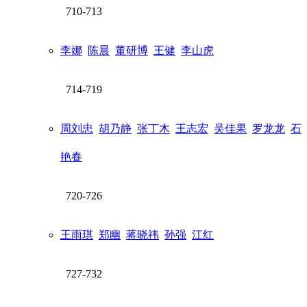
710-713
李娜
陈晨
董研博
王健
李山虎
714-719
周刘忠
胡乃静
张丁木
王志宏
吴佳果
罗龙龙
石
艳春
720-726
王雨琪
郑幽
蒋晓祎
孙强
江红
727-732