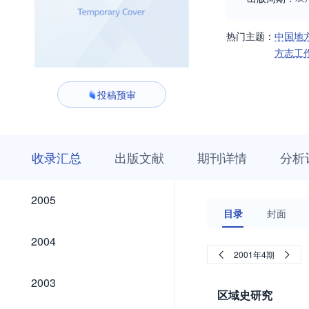
热门主题：
中国地
方志工
投稿预审
收
栏
期
收录汇总
出版文献
期刊详情
分析
录
目
刊
汇
浏
详
总
览
情
2015
2014
2013
2012
2011
2010
2009
2008
2007
2006
2015
2014
2013
2012
2011
2010
2009
2008
2007
2006
2005
2005
目录
封面
2004
2004
2001年4期
2003
2003
区域史研究