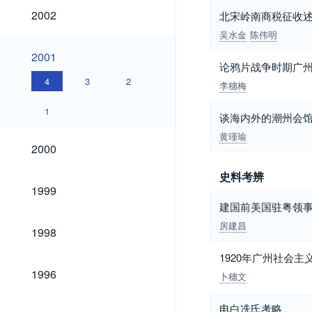
2002
2002
北宋岭南商税征收
吴水金
陈伟明
2001
2001
论鸦片战争时期广
4
3
2
李穗梅
1
谈海内外的潮州会
黄瑾瑜
2000
2000
史料考辨
1999
1999
建国前美国驻粤领
1998
房建昌
1998
1920年广州社会
1996
1996
卜穗文
电白冼氏考略
1995