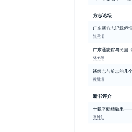
方志论坛
广东新方志记载侨
陈泽泓
广东通志馆与民国
林子雄
谈续志与前志的几
黄继澍
新书评介
十载辛勤结硕果—
袁钟仁