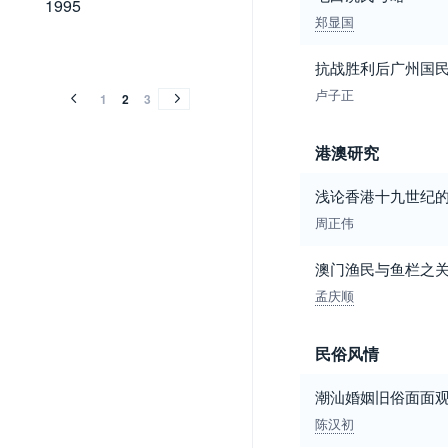
1995
郑显国
1994
1994
抗战胜利后广州国
卢子正
1
2
3
港澳研究
浅论香港十九世纪
周正伟
澳门渔民与鱼栏之
孟庆顺
民俗风情
潮汕婚姻旧俗面面
陈汉初