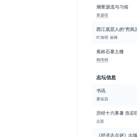
潮疍源流与习俗
黄盛绥
西江底层人的“穷风
叶旭明
崔峰
蕉岭石寨土楼
赖雨桐
志坛信息
书讯
夏临昌
历经十六寒暑 浩宕
志影
《经济志点评》出