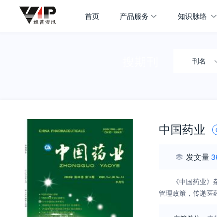
首页
产品服务
知识脉络
搜期刊
刊名
中国药业
发文量
3
《中国药业》
管理政策，传递医