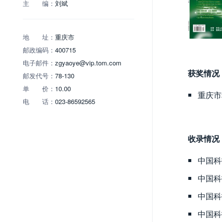
主 编：
刘斌
地 址：
重庆市
邮政编码：
400715
电子邮件：
zgyaoye@vip.tom.com
获奖情况
邮发代号：
78-130
单 价：
10.00
重庆市
电 话：
023-86592565
收录情况
中国科
中国科
中国科
中国科