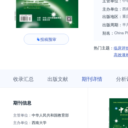
主管单位：
中
主办单位：
西
出版地区：
重
出版周期：
半
别名：
China P
投稿预审
热门主题：
临床评
高效液
收
栏
期
收录汇总
出版文献
期刊详情
分析
录
目
刊
汇
浏
详
总
览
情
期刊信息
主管单位：
中华人民共和国教育部
主办单位：
西南大学