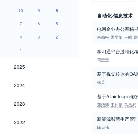
10
9
8
自动化·信息技术
7
6
5
电网企业办公室秘
4
3
2
朱劲松
孟学阳
王昀
刘
1
学习通平台过程化
苟奎奎
2025
2025
基于视觉传达的OA
2024
张英
2024
基于Altair In
2023
2023
蒲洁涛
王仲勋
马昌武
新能源智慧生产管
2022
2022
陈日伟
2021