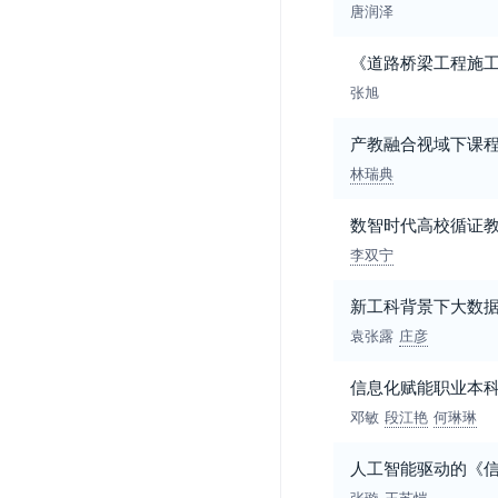
唐润泽
《道路桥梁工程施
张旭
产教融合视域下课
林瑞典
数智时代高校循证
李双宁
新工科背景下大数
袁张露
庄彦
信息化赋能职业本科
邓敏
段江艳
何琳琳
人工智能驱动的《
张璇
王苏恺