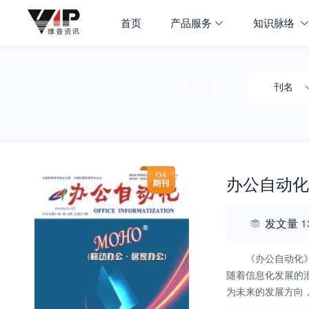
首页
产品服务
知识脉络
搜期刊
刊名
办公自动化
发文量
1
《办公自动化
随着信息化发展的
为未来的发展方向