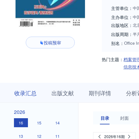
主管单位：
中
主办单位：
中
出版地区：
北
出版周期：
半
投稿预审
别名：
Office I
热门主题：
档案管
信息技
收
栏
期
收录汇总
出版文献
期刊详情
分析
录
目
刊
汇
浏
详
总
览
情
2026
2026
目录
封面
16
15
14
13
12
11
2026年16期