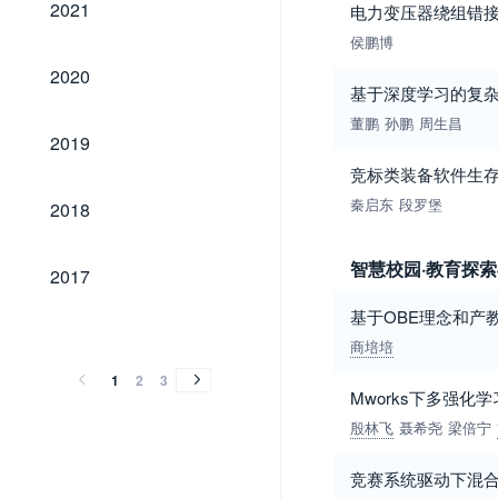
2021
电力变压器绕组错
侯鹏博
2020
2020
基于深度学习的复
董鹏
孙鹏
周生昌
2019
2019
竞标类装备软件生
2018
秦启东
段罗堡
2018
2017
智慧校园·教育探
2017
基于OBE理念和产
2016
2015
2014
2013
2012
2011
2010
2009
2008
2007
2006
2005
2004
2003
2002
2001
2000
1999
1998
1997
2016
2015
2014
2013
2012
2011
2010
2009
2008
2007
2006
2005
2004
2003
2002
2001
2000
1999
1998
1997
商培培
1
2
3
Mworks下多强
殷林飞
聂希尧
梁倍宁
竞赛系统驱动下混合