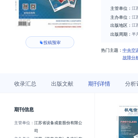
主管单位：
江
主办单位：
江
出版地区：
江
出版周期：
半
投稿预审
热门主题：
中央空
故障分
收
栏
期
收录汇总
出版文献
期刊详情
分析
录
目
刊
汇
浏
详
总
览
情
期刊信息
主管单位：
江苏省设备成套股份有限公
司