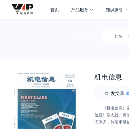
首页
产品服务
知识脉络
搜期刊
刊名
机电信息
发文量
3
《机电信息》
信息》杂志社一贯
询服务，传递市场