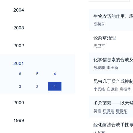
2004
2004
生物农药的作用、应
高菊芳
2003
2003
论杂草治理
2002
2002
周卫平
化学信息素的合成
2001
2001
敖聪聪
李玉新
6
5
4
昆虫几丁质合成抑
3
2
1
李秀峰
庄佩君
唐振华
2000
2000
多杀菌素——以天
吴霞
庄佩君
唐振华
1999
1999
醛化酶法合成手性
余岳林