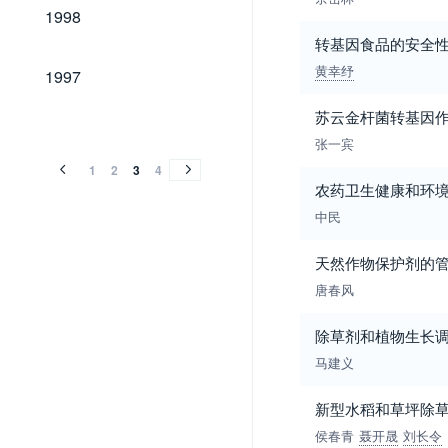
1998
1998
转基因食品的安全
1997
黄幸纾
1997
苏云金杆菌转基因
1996
1995
1994
1993
1992
1991
1990
1989
1982
1996
1995
1994
1993
1992
1991
1990
1989
1982
张一宾
1
2
3
4
农药卫生健康和环
中民
天然作物保护剂的
唐春风
除草剂和植物生长
马建义
新型水稻和草坪除
侯春青
聂开晟
刘长令