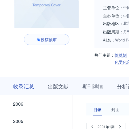
主管单位：
中
主办单位：
中
出版地区：
北
出版周期：
月
投稿预审
别名：
World P
热门主题：
除草剂
化学化
收
栏
期
收录汇总
出版文献
期刊详情
分析
录
目
刊
汇
浏
详
总
览
情
2026
2025
2024
2023
2022
2021
2020
2019
2018
2017
2016
2015
2014
2013
2012
2011
2010
2009
2008
2007
2026
2025
2024
2023
2022
2021
2020
2019
2018
2017
2016
2015
2014
2013
2012
2011
2010
2009
2008
2007
2006
2006
目录
封面
2005
2005
2001年1期