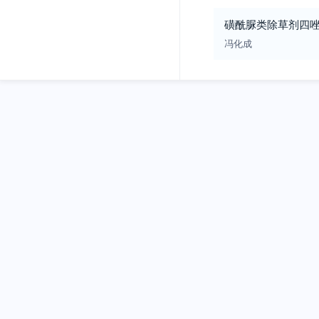
磺酰脲类除草剂四
冯化成