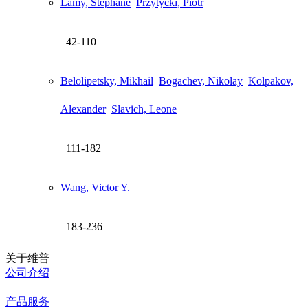
Lamy, Stéphane
Przytycki, Piotr
42-110
Belolipetsky, Mikhail
Bogachev, Nikolay
Kolpakov,
Alexander
Slavich, Leone
111-182
Wang, Victor Y.
183-236
关于维普
公司介绍
产品服务