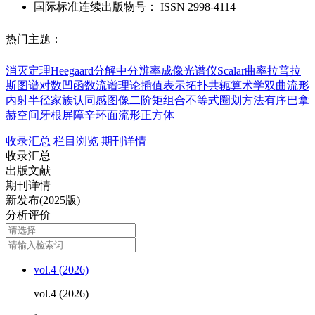
国际标准连续出版物号
：
ISSN
2998-4114
热门主题：
消灭定理
Heegaard分解
中分辨率成像光谱仪
Scalar曲率
拉普拉
斯图谱
对数凹函数
流谱理论
插值表示
拓扑共轭
算术学
双曲流形
内射半径
家族认同感
图像二阶矩
组合不等式
圈划方法
有序巴拿
赫空间
牙根屏障
辛环面流形
正方体
收录汇总
栏目浏览
期刊详情
收录汇总
出版文献
期刊详情
新发布(2025版)
分析评价
vol.4 (2026)
vol.4 (2026)